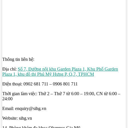
Thông tin liên hệ:
Địa chỉ:
Số 7, Đường nội khu Garden Plaza 1, Khu Phố Garden
Plaza 1, khu đô thị Phú Mỹ Hưng P, Q.7, TPHCM
Điện thoại: 0902 681 711 – 0906 801 711
Thời gian làm việc: Thứ 2 – Thứ 7 từ 6:00 – 19:00, CN từ 6:00 –
24:00
Email: enquiry@sihg.vn
Website: sihg.vn
14. Phòng khám đa khoa Olympus Gia Mỹ