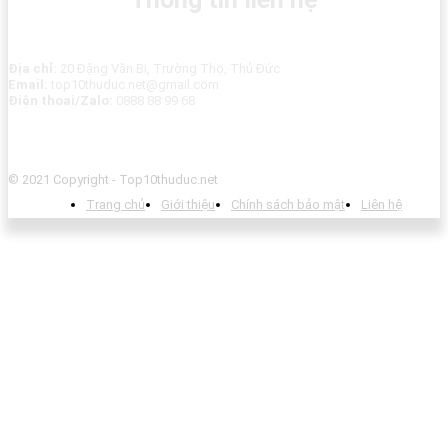
Địa chỉ:
20 Đặng Văn Bi, Trường Thọ, Thủ Đức
Email:
top10thuduc.net@gmail.com
Điện thoai/Zalo:
0888 88 99 68
© 2021 Copyright - Top10thuduc.net
Trang chủ
Giới thiệu
Chính sách bảo mật
Liên hệ