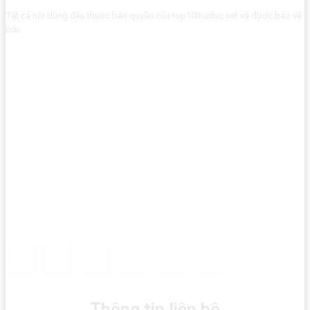
Tất cả nội dung đều thuộc bản quyền của top10thuduc.net và được bảo vệ
bởi:
Thông tin liên hệ