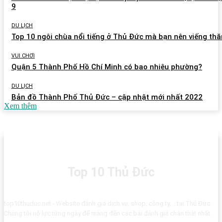
9
DU LỊCH
Top 10 ngôi chùa nổi tiếng ở Thủ Đức mà bạn nên viếng th
VUI CHƠI
Quận 5 Thành Phố Hồ Chí Minh có bao nhiêu phường?
DU LỊCH
Bản đồ Thành Phố Thủ Đức – cập nhật mới nhất 2022
Xem thêm
Top 10 Thủ Đức
top10thuduc.net - Website đánh giá dịch vụ, shop, công ty,... tại Thủ Đức.
Chúng tôi nỗ lực từng ngày để mang đến các bài đánh giá chân thật nhất.