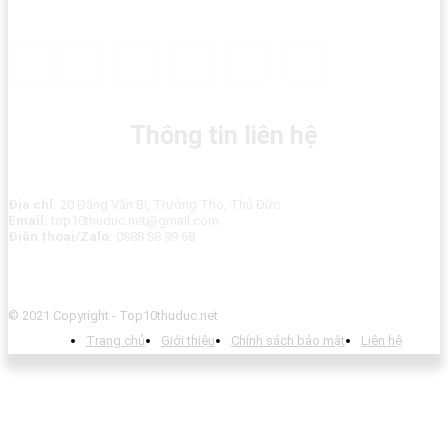
Thông tin liên hệ
Địa chỉ:
20 Đặng Văn Bi, Trường Thọ, Thủ Đức
Email:
top10thuduc.net@gmail.com
Điện thoai/Zalo:
0888 88 99 68
© 2021 Copyright - Top10thuduc.net
Trang chủ
Giới thiệu
Chính sách bảo mật
Liên hệ