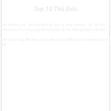
Top 10 Thủ Đức
top10thuduc.net - Website đánh giá dịch vụ, shop, công ty,... tại Thủ Đức.
Chúng tôi nỗ lực từng ngày để mang đến các bài đánh giá chân thật nhất.
Tất cả nội dung đều thuộc bản quyền của top10thuduc.net và được bảo vệ
bởi: