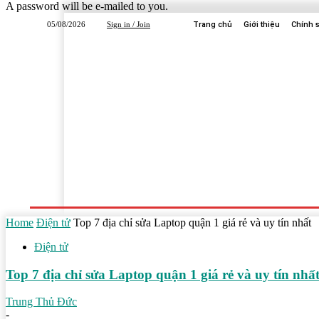
A password will be e-mailed to you.
05/08/2026
Sign in / Join
Trang chủ
Giới thiệu
Chính 
Trang Chủ
Dịch Vụ
Công Ty
Học Tập
Home
Điện tử
Top 7 địa chỉ sửa Laptop quận 1 giá rẻ và uy tín nhất
Điện tử
Top 7 địa chỉ sửa Laptop quận 1 giá rẻ và uy tín nhấ
Trung Thủ Đức
-