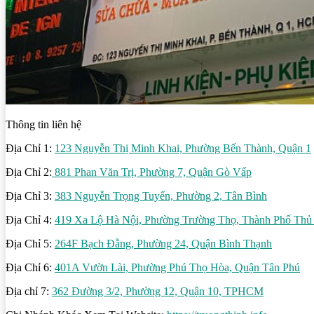
Thông tin liên hệ
Địa Chỉ 1:
123 Nguyễn Thị Minh Khai, Phường Bến Thành, Quận 1
Địa Chỉ 2:
881 Phan Văn Trị, Phường 7, Quận Gò Vấp
Địa Chỉ 3:
383 Nguyễn Trọng Tuyển, Phường 2, Tân Bình
Địa Chỉ 4:
419 Xa Lộ Hà Nội, Phường Trường Thọ, Thành Phố Thủ
Địa Chỉ 5:
264F Bạch Đằng, Phường 24, Quận Bình Thạnh
Địa Chỉ 6:
401A Vườn Lài, Phường Phú Thọ Hòa, Quận Tân Phú
Địa chỉ 7:
362 Đường 3/2, Phường 12, Quận 10, TPHCM