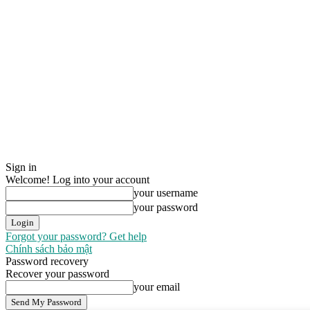
Sign in
Welcome! Log into your account
your username
your password
Forgot your password? Get help
Chính sách bảo mật
Password recovery
Recover your password
your email