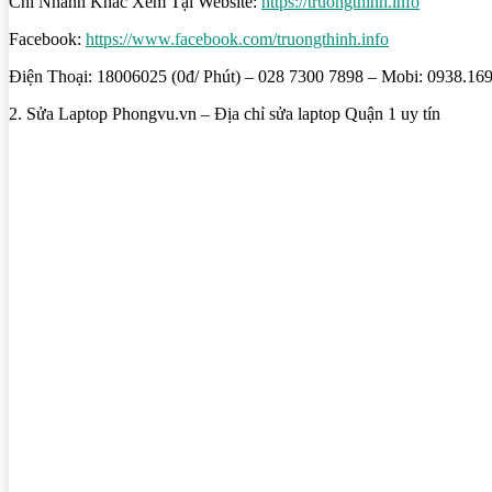
Chi Nhánh Khác Xem Tại Website:
https://truongthinh.info
Facebook:
https://www.facebook.com/truongthinh.info
Điện Thoại: 18006025 (0đ/ Phút) – 028 7300 7898 – Mobi: 0938.169.
2. Sửa Laptop Phongvu.vn – Địa chỉ sửa laptop Quận 1 uy tín