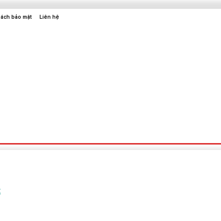
sách bảo mật
Liên hệ
Sức Khỏe
Điện Tử
Thời Trang
Địa Điểm Vui Chơi
t