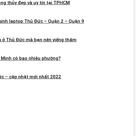
ong thủy đẹp và uy tín tại TPHCM
 sinh laptop Thủ Đức – Quận 2 – Quận 9
ng ở Thủ Đức mà bạn nên viếng thăm
 Minh có bao nhiêu phường?
c – cập nhật mới nhất 2022