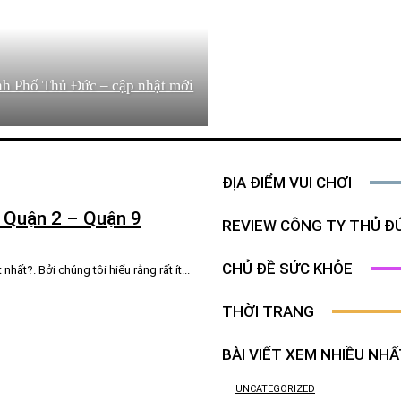
h Phố Thủ Đức – cập nhật mới
ĐỊA ĐIỂM VUI CHƠI
– Quận 2 – Quận 9
REVIEW CÔNG TY THỦ Đ
CHỦ ĐỀ SỨC KHỎE
ất?. Bởi chúng tôi hiểu rằng rất ít...
THỜI TRANG
BÀI VIẾT XEM NHIỀU NHẤ
UNCATEGORIZED