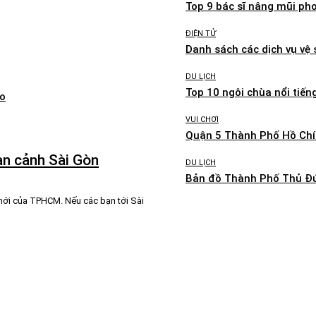
Top 9 bác sĩ nâng mũi ph
ĐIỆN TỬ
Danh sách các dịch vụ vệ
DU LỊCH
Top 10 ngôi chùa nổi tiế
ao
VUI CHƠI
Quận 5 Thành Phố Hồ Chí
àn cảnh Sài Gòn
DU LỊCH
Bản đồ Thành Phố Thủ Đứ
 mới của TPHCM. Nếu các bạn tới Sài