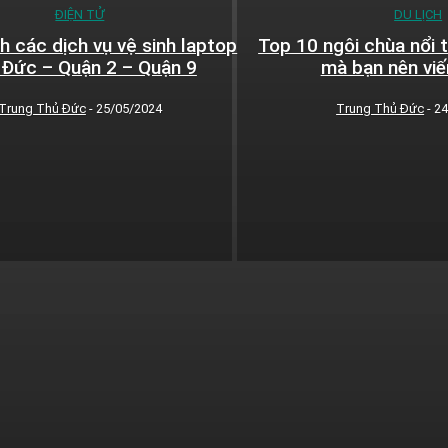
ĐIỆN TỬ
DU LỊCH
h các dịch vụ vệ sinh laptop
Top 10 ngôi chùa nổi 
 Đức – Quận 2 – Quận 9
mà bạn nên vi
Trung Thủ Đức
-
25/05/2024
Trung Thủ Đức
-
24