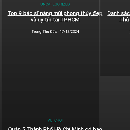
UNCATEGORIZED
Top 9 bác sĩ nâng mũi phong thủy đẹp
Danh sác
và uy tín tại TPHCM
Thủ
Trung Thủ Đức
-
17/12/2024
VUI CHƠI
Quận 5 Thành Phố Hồ Chí Minh có bao