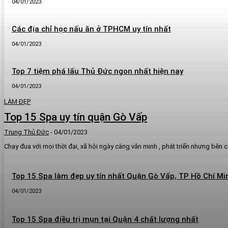
04/01/2023
Các địa chỉ học nấu ăn ở TPHCM uy tín nhất
04/01/2023
Top 7 tiệm phá lấu Thủ Đức ngon nhất hiện nay
04/01/2023
LÀM ĐẸP
Top 15 Spa uy tín quận Gò Vấp
Trung Thủ Đức
-
04/01/2023
Chạy đua với mọi thời đại, xã hội ngày càng văn minh , phát triển nhưng bên 
Top 15 Spa làm đẹp uy tín nhất Quận Gò Vấp, TP Hồ Chí Mi
04/01/2023
Top 15 Spa điều trị mụn tại Quận 4 chất lượng nhất