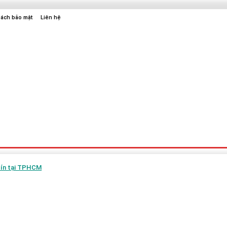
sách bảo mật
Liên hệ
Sức Khỏe
Điện Tử
Thời Trang
Địa Điểm Vui Chơi
 tín tại TPHCM