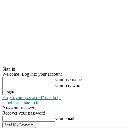
Sign in
Welcome! Log into your account
your username
your password
Forgot your password? Get help
Chính sách bảo mật
Password recovery
Recover your password
your email