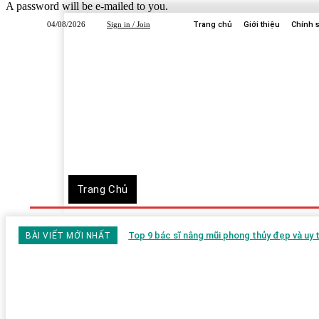
A password will be e-mailed to you.
04/08/2026
Sign in / Join
Trang chủ
Giới thiệu
Chính 
Trang Chủ
Dịch Vụ
Công Ty
Học Tập
Top 9 bác sĩ nâng mũi phong thủy đẹp và uy
BÀI VIẾT MỚI NHẤT