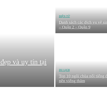
ĐIỆN TỬ
Danh sách các dịch vụ vệ si
– Quận 2 – Quận 9
ẹp và uy tín tại
DU LỊCH
Top 10 ngôi chùa nổi tiếng
nên viếng thăm