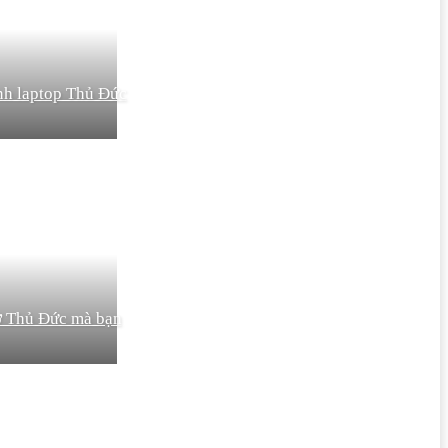
nh laptop Thủ Đức
 ở Thủ Đức mà bạn