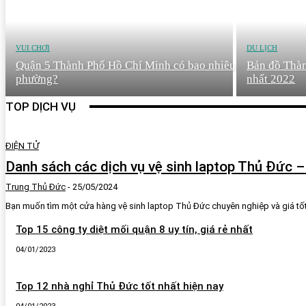
VUI CHƠI
DU LỊCH
Quận 5 Thành Phố Hồ Chí Minh có bao nhiêu
Bản đồ Thàn
phường?
nhất 2022
TOP DỊCH VỤ
ĐIỆN TỬ
Danh sách các dịch vụ vệ sinh laptop Thủ Đức 
Trung Thủ Đức
-
25/05/2024
Bạn muốn tìm một cửa hàng vệ sinh laptop Thủ Đức chuyên nghiệp và giá tốt nh
Top 15 công ty diệt mối quận 8 uy tín, giá rẻ nhất
04/01/2023
Top 12 nhà nghỉ Thủ Đức tốt nhất hiện nay