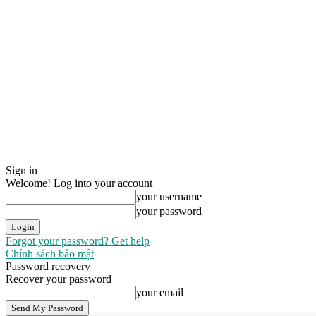
Sign in
Welcome! Log into your account
your username
your password
Forgot your password? Get help
Chính sách bảo mật
Password recovery
Recover your password
your email