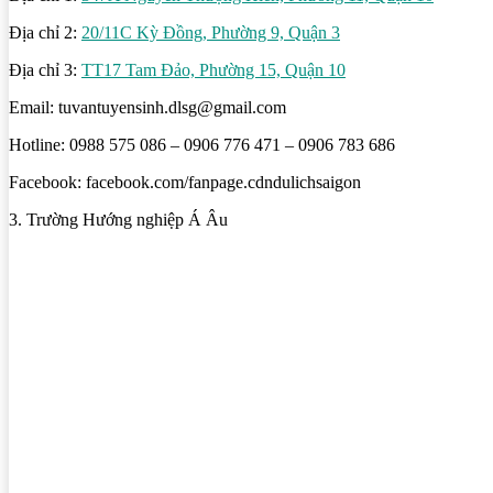
Địa chỉ 2:
20/11C Kỳ Đồng, Phường 9, Quận 3
Địa chỉ 3:
TT17 Tam Đảo, Phường 15, Quận 10
Email: tuvantuyensinh.dlsg@gmail.com
Hotline: 0988 575 086 – 0906 776 471 – 0906 783 686
Facebook: facebook.com/fanpage.cdndulichsaigon
3. Trường Hướng nghiệp Á Âu