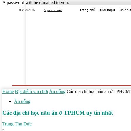
A password will be e-mailed to you.
03/08/2026
Sign in / Join
Trang chủ
Giới thiệu
Chính 
Trang Chủ
Dịch Vụ
Công Ty
Học Tập
Home
Địa điểm vui chơi
Ăn uống
Các địa chỉ học nấu ăn ở TPHCM u
Ăn uống
Các địa chỉ học nấu ăn ở TPHCM uy tín nhất
Trung Thủ Đức
-