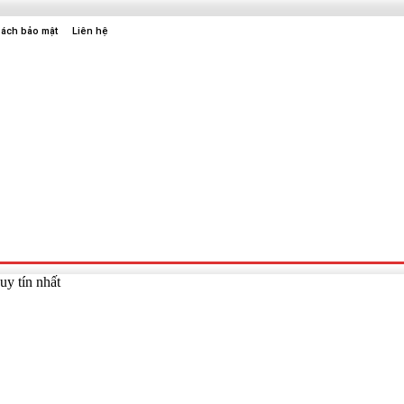
sách bảo mật
Liên hệ
Sức Khỏe
Điện Tử
Thời Trang
Địa Điểm Vui Chơi
y tín nhất