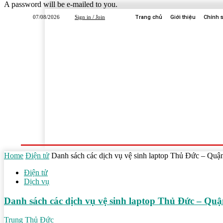
A password will be e-mailed to you.
07/08/2026
Sign in / Join
Trang chủ
Giới thiệu
Chính 
Trang Chủ
Dịch Vụ
Công Ty
Học Tập
Home
Điện tử
Danh sách các dịch vụ vệ sinh laptop Thủ Đức – Quậ
Điện tử
Dịch vụ
Danh sách các dịch vụ vệ sinh laptop Thủ Đức – Qu
Trung Thủ Đức