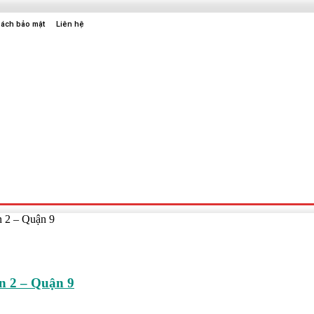
sách bảo mật
Liên hệ
Sức Khỏe
Điện Tử
Thời Trang
Địa Điểm Vui Chơi
n 2 – Quận 9
ận 2 – Quận 9