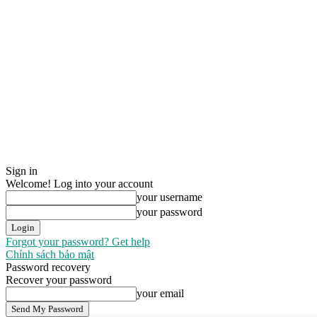
Sign in
Welcome! Log into your account
your username
your password
Forgot your password? Get help
Chính sách bảo mật
Password recovery
Recover your password
your email