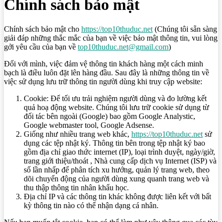
Chính sách bảo mật
Chính sách bảo mật cho
https://top10thuduc.net
(Chúng tôi sẵn sàng
giải đáp những thắc mắc của bạn về việc bảo mật thông tin, vui lòng
gởi yêu cầu của bạn về
top10thuduc.net@gmail.com
)
Đối với mình, việc đảm vệ thông tin khách hàng một cách minh
bạch là điều luôn đặt lên hàng đầu. Sau đây là những thông tin về
việc sử dụng lưu trữ thông tin người dùng khi truy cập website:
Cookie: Để tối ưu trải nghiệm người dùng và đo lường kết
quả hoạ động website. Chúng tôi lưu trữ cookie sử dụng từ
đối tác bên ngoài (Google) bao gồm Google Analystic,
Google webmaster tool, Google Adsense.
Giống như nhiều trang web khác,
https://top10thuduc.net
sử
dụng các tệp nhật ký. Thông tin bên trong tệp nhật ký bao
gồm địa chỉ giao thức internet (IP), loại trình duyệt, ngày/giờ,
trang giới thiệu/thoát , Nhà cung cấp dịch vụ Internet (ISP) và
số lần nhấp để phân tích xu hướng, quản lý trang web, theo
dõi chuyển động của người dùng xung quanh trang web và
thu thập thông tin nhân khẩu học.
Địa chỉ IP và các thông tin khác không được liên kết với bất
kỳ thông tin nào có thể nhận dạng cá nhân.