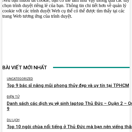
Nếu bạn muốn tắt cookie, bạn có thể làm như vậy thông qua các tùy
chọn trình duyệt riêng lẻ của bạn. Thông tin chi tiết hơn về quản lý
cookie với các trình duyệt Web cụ thể có thể được tìm thấy tại các
trang Web tương ứng của trình duyệt.
BÀI VIẾT MỚI NHẤT
UNCATEGORIZED
Top 9 bác sĩ nâng mũi phong thủy đẹp và uy tín tại TPHCM
ĐIỆN TỬ
Danh sách các dịch vụ vệ sinh laptop Thủ Đức – Quận 2 – 
9
DU LỊCH
Top 10 ngôi chùa nổi tiếng ở Thủ Đức mà bạn nên viếng th