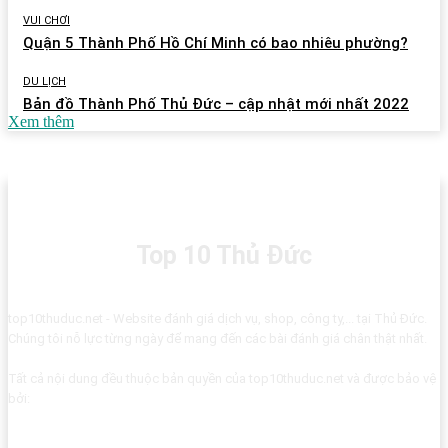
VUI CHƠI
Quận 5 Thành Phố Hồ Chí Minh có bao nhiêu phường?
DU LỊCH
Bản đồ Thành Phố Thủ Đức – cập nhật mới nhất 2022
Xem thêm
Top 10 Thủ Đức
top10thuduc.net - Website đánh giá dịch vụ, shop, công ty,... tại Thủ Đức.
Chúng tôi nỗ lực từng ngày để mang đến các bài đánh giá chân thật nhất.
Tất cả nội dung đều thuộc bản quyền của top10thuduc.net và được bảo vệ
bởi: