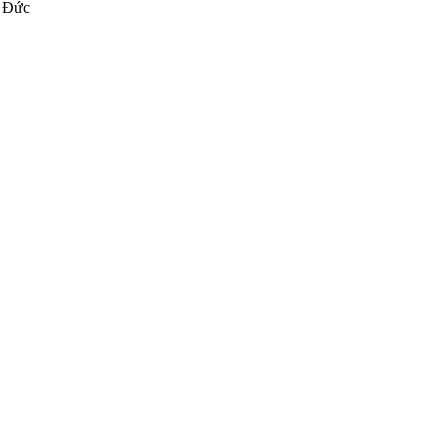
ủ Đức