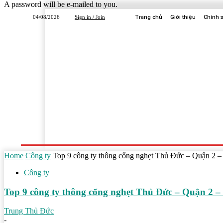
A password will be e-mailed to you.
04/08/2026
Sign in / Join
Trang chủ
Giới thiệu
Chính 
Trang Chủ
Dịch Vụ
Công Ty
Học Tập
Home
Công ty
Top 9 công ty thông cống nghẹt Thủ Đức – Quận 2 –
Công ty
Top 9 công ty thông cống nghẹt Thủ Đức – Quận 2 –
Trung Thủ Đức
-