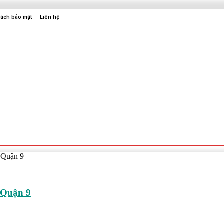
sách bảo mật
Liên hệ
Sức Khỏe
Điện Tử
Thời Trang
Địa Điểm Vui Chơi
 Quận 9
 Quận 9