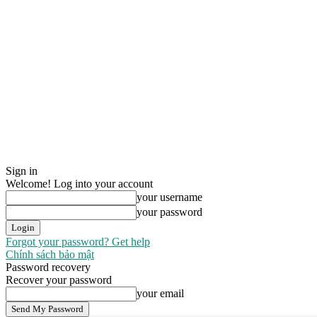
Sign in
Welcome! Log into your account
your username
your password
Forgot your password? Get help
Chính sách bảo mật
Password recovery
Recover your password
your email