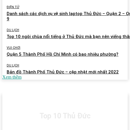
ĐIỆN TỬ
Danh sách các dịch vụ vệ sinh laptop Thủ Đức – Quận 2 – 
9
DU LỊCH
Top 10 ngôi chùa nổi tiếng ở Thủ Đức mà bạn nên viếng th
VUI CHƠI
Quận 5 Thành Phố Hồ Chí Minh có bao nhiêu phường?
DU LỊCH
Bản đồ Thành Phố Thủ Đức – cập nhật mới nhất 2022
Xem thêm
Top 10 Thủ Đức