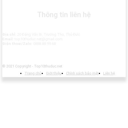
Thông tin liên hệ
Địa chỉ:
20 Đặng Văn Bi, Trường Thọ, Thủ Đức
Email:
top10thuduc.net@gmail.com
Điện thoai/Zalo:
0888 88 99 68
© 2021 Copyright - Top10thuduc.net
Trang chủ
Giới thiệu
Chính sách bảo mật
Liên hệ