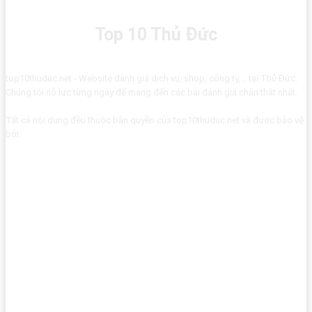
Top 10 Thủ Đức
top10thuduc.net - Website đánh giá dịch vụ, shop, công ty,... tại Thủ Đức.
Chúng tôi nỗ lực từng ngày để mang đến các bài đánh giá chân thật nhất.
Tất cả nội dung đều thuộc bản quyền của top10thuduc.net và được bảo vệ
bởi: