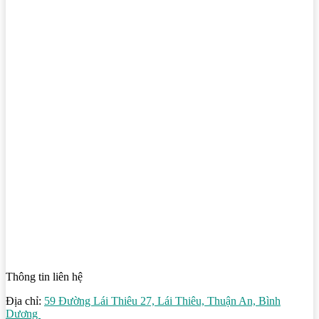
Thông tin liên hệ
Địa chỉ:
59 Đường Lái Thiêu 27, Lái Thiêu, Thuận An, Bình
Dương