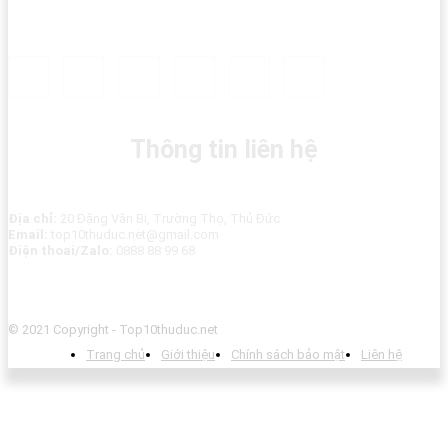
Thông tin liên hệ
Địa chỉ:
20 Đặng Văn Bi, Trường Thọ, Thủ Đức
Email:
top10thuduc.net@gmail.com
Điện thoai/Zalo:
0888 88 99 68
© 2021 Copyright - Top10thuduc.net
Trang chủ
Giới thiệu
Chính sách bảo mật
Liên hệ