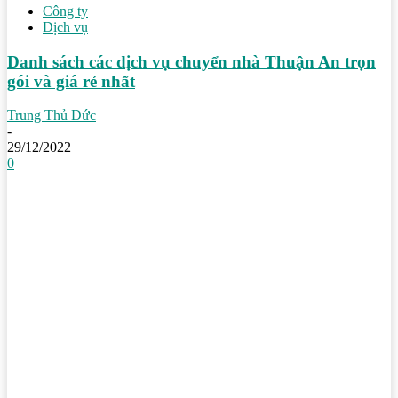
Công ty
Dịch vụ
Danh sách các dịch vụ chuyển nhà Thuận An trọn
gói và giá rẻ nhất
Trung Thủ Đức
-
29/12/2022
0