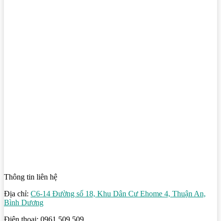
Thông tin liên hệ
Địa chỉ:
C6-14 Đường số 18, Khu Dân Cư Ehome 4, Thuận An,
Bình Dương
Điện thoại: 0961 509 509