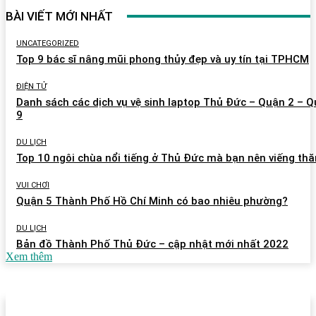
BÀI VIẾT MỚI NHẤT
UNCATEGORIZED
Top 9 bác sĩ nâng mũi phong thủy đẹp và uy tín tại TPHCM
ĐIỆN TỬ
Danh sách các dịch vụ vệ sinh laptop Thủ Đức – Quận 2 – 
9
DU LỊCH
Top 10 ngôi chùa nổi tiếng ở Thủ Đức mà bạn nên viếng th
VUI CHƠI
Quận 5 Thành Phố Hồ Chí Minh có bao nhiêu phường?
DU LỊCH
Bản đồ Thành Phố Thủ Đức – cập nhật mới nhất 2022
Xem thêm