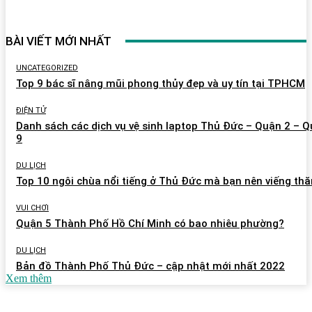
BÀI VIẾT MỚI NHẤT
UNCATEGORIZED
Top 9 bác sĩ nâng mũi phong thủy đẹp và uy tín tại TPHCM
ĐIỆN TỬ
Danh sách các dịch vụ vệ sinh laptop Thủ Đức – Quận 2 – 
9
DU LỊCH
Top 10 ngôi chùa nổi tiếng ở Thủ Đức mà bạn nên viếng th
VUI CHƠI
Quận 5 Thành Phố Hồ Chí Minh có bao nhiêu phường?
DU LỊCH
Bản đồ Thành Phố Thủ Đức – cập nhật mới nhất 2022
Xem thêm