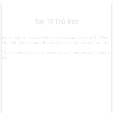
Top 10 Thủ Đức
top10thuduc.net - Website đánh giá dịch vụ, shop, công ty,... tại Thủ Đức.
Chúng tôi nỗ lực từng ngày để mang đến các bài đánh giá chân thật nhất.
Tất cả nội dung đều thuộc bản quyền của top10thuduc.net và được bảo vệ
bởi: