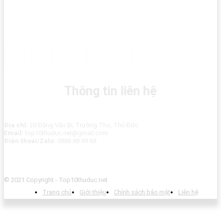
Thông tin liên hệ
Địa chỉ:
20 Đặng Văn Bi, Trường Thọ, Thủ Đức
Email:
top10thuduc.net@gmail.com
Điện thoai/Zalo:
0888 88 99 68
© 2021 Copyright - Top10thuduc.net
Trang chủ
Giới thiệu
Chính sách bảo mật
Liên hệ