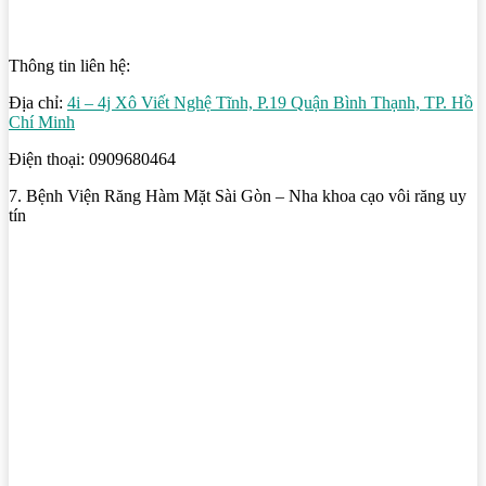
Thông tin liên hệ:
Địa chỉ:
4i – 4j Xô Viết Nghệ Tĩnh, P.19 Quận Bình Thạnh, TP. Hồ
Chí Minh
Điện thoại: 0909680464
7. Bệnh Viện Răng Hàm Mặt Sài Gòn – Nha khoa cạo vôi răng uy
tín