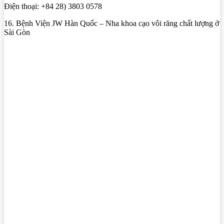
Điện thoại: +84 28) 3803 0578
16. Bệnh Viện JW Hàn Quốc – Nha khoa cạo vôi răng chất lượng ở
Sài Gòn