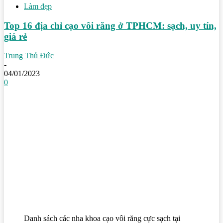
Làm đẹp
Top 16 địa chỉ cạo vôi răng ở TPHCM: sạch, uy tín,
giá rẻ
Trung Thủ Đức
-
04/01/2023
0
Danh sách các nha khoa cạo vôi răng cực sạch tại