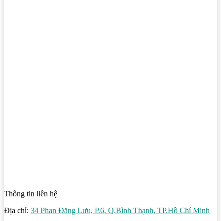
Thông tin liên hệ
Địa chỉ:
34 Phan Đăng Lưu, P.6, Q.Bình Thạnh, TP.Hồ Chí Minh