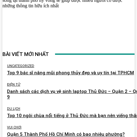
sống tại thành phố hy vong sẽ giúp được nhiều người có được
những thông tin hữu ích nhất
BÀI VIẾT MỚI NHẤT
UNCATEGORIZED
Top 9 bác sĩ nâng mũi phong thủy đẹp và uy tín tại TPHCM
ĐIỆN TỬ
Danh sách các dịch vụ vệ sinh laptop Thủ Đức – Quận 2 – 
9
DU LỊCH
Top 10 ngôi chùa nổi tiếng ở Thủ Đức mà bạn nên viếng th
VUI CHƠI
Quận 5 Thành Phố Hồ Chí Minh có bao nhiêu phường?