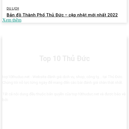
DU LỊCH
Bản đồ Thành Phố Thủ Đức – cập nhật mới nhất 2022
Xem thêm
Top 10 Thủ Đức
top10thuduc.net - Website đánh giá dịch vụ, shop, công ty,... tại Thủ Đức.
Chúng tôi nỗ lực từng ngày để mang đến các bài đánh giá chân thật nhất.
Tất cả nội dung đều thuộc bản quyền của top10thuduc.net và được bảo vệ
bởi: