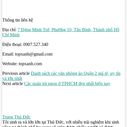
Thông tin liên hệ
Địa chỉ:
7 Đặng Minh Trứ, Phường 10, Tân Bình, Thành phố Hồ
Chí Minh
Điện thoại: 0907.527.340
Email: topxanh@gmail.com
Website: topxanh.com
Previous article
Danh sách các văn phòng ảo Quận 2 giá rẻ, uy tín
và lớn nhất
Next article
Các quán trà ngon ở TPHCM đẹp nhất hiện nay
Trung Thủ Đức
Tôi sinh ra và lớn lớn tại Thủ Đức, với nhiều trải nghiệm khi sinh