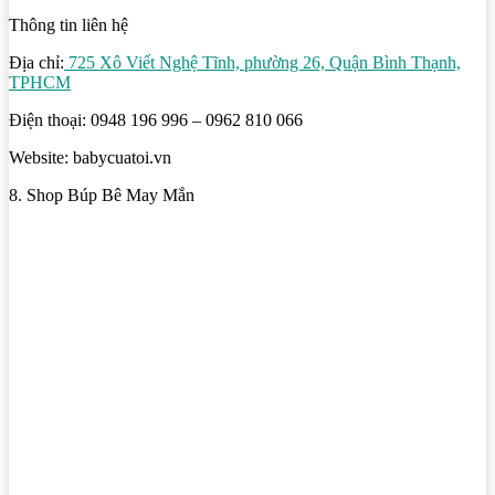
Thông tin liên hệ
Địa chỉ:
725 Xô Viết Nghệ Tĩnh, phường 26, Quận Bình Thạnh,
TPHCM
Điện thoại: 0948 196 996 – 0962 810 066
Website: babycuatoi.vn
8. Shop Búp Bê May Mắn