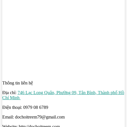
Thông tin liên hệ
Địa chỉ:
746 Lạc Long Quân, Phường 09, Tân Bình, Thành phố Hồ
Chí Minh
Điện thoại: 0979 08 6789
Email: dochoitreem79@gmail.com
Website: http://dochoitreem.com