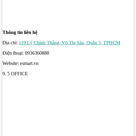
Thông tin liên hệ
Địa chỉ:
119 Lý Chính Thắng, Võ Thị Sáu, Quận 3, TPHCM
Điện thoại: 0936360888
Website: esmart.vn
9. 5 OFFICE