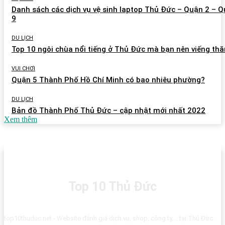
Danh sách các dịch vụ vệ sinh laptop Thủ Đức – Quận 2 – 
9
DU LỊCH
Top 10 ngôi chùa nổi tiếng ở Thủ Đức mà bạn nên viếng th
VUI CHƠI
Quận 5 Thành Phố Hồ Chí Minh có bao nhiêu phường?
DU LỊCH
Bản đồ Thành Phố Thủ Đức – cập nhật mới nhất 2022
Xem thêm
Top 10 Thủ Đức
top10thuduc.net - Website đánh giá dịch vụ, shop, công ty,... tại Thủ Đức.