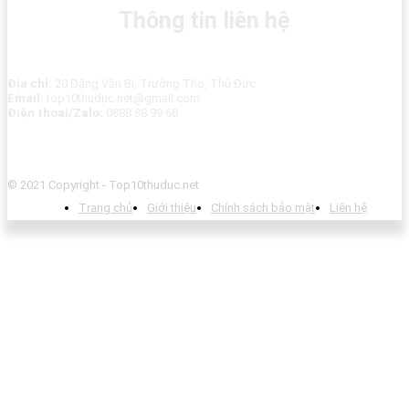
Thông tin liên hệ
Địa chỉ:
20 Đặng Văn Bi, Trường Thọ, Thủ Đức
Email:
top10thuduc.net@gmail.com
Điện thoai/Zalo:
0888 88 99 68
© 2021 Copyright - Top10thuduc.net
Trang chủ
Giới thiệu
Chính sách bảo mật
Liên hệ