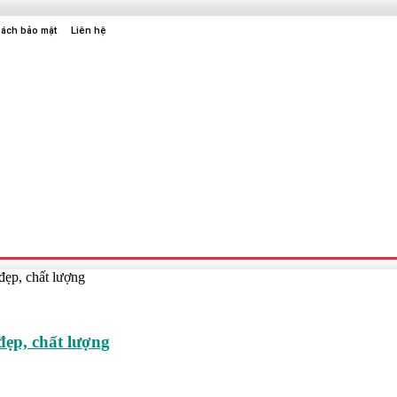
sách bảo mật
Liên hệ
Sức Khỏe
Điện Tử
Thời Trang
Địa Điểm Vui Chơi
đẹp, chất lượng
đẹp, chất lượng