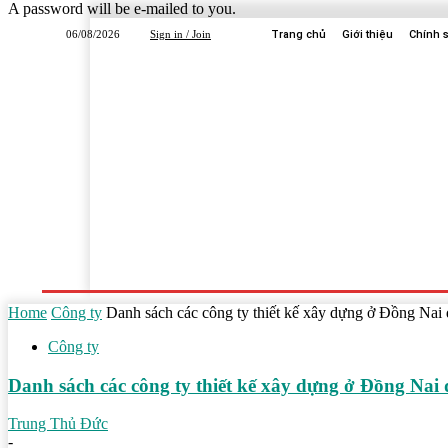
A password will be e-mailed to you.
06/08/2026
Sign in / Join
Trang chủ
Giới thiệu
Chính 
Trang Chủ
Dịch Vụ
Công Ty
Học Tập
Home
Công ty
Danh sách các công ty thiết kế xây dựng ở Đồng Nai 
Công ty
Danh sách các công ty thiết kế xây dựng ở Đồng Nai 
Trung Thủ Đức
-