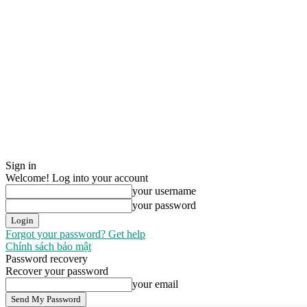
Sign in
Welcome! Log into your account
your username
your password
Forgot your password? Get help
Chính sách bảo mật
Password recovery
Recover your password
your email