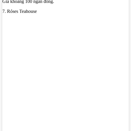
Giá khoảng 100 ngàn đồng.
7. Róses Teahouse