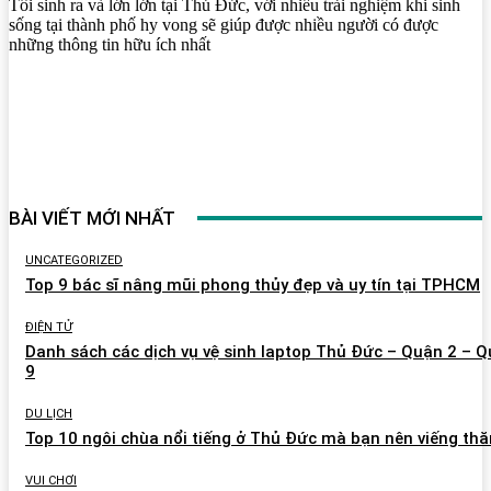
Tôi sinh ra và lớn lớn tại Thủ Đức, với nhiều trải nghiệm khi sinh
sống tại thành phố hy vong sẽ giúp được nhiều người có được
những thông tin hữu ích nhất
BÀI VIẾT MỚI NHẤT
UNCATEGORIZED
Top 9 bác sĩ nâng mũi phong thủy đẹp và uy tín tại TPHCM
ĐIỆN TỬ
Danh sách các dịch vụ vệ sinh laptop Thủ Đức – Quận 2 – 
9
DU LỊCH
Top 10 ngôi chùa nổi tiếng ở Thủ Đức mà bạn nên viếng th
VUI CHƠI