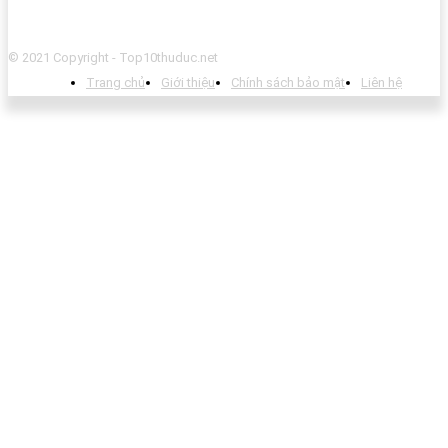
© 2021 Copyright - Top10thuduc.net
Trang chủ
Giới thiệu
Chính sách bảo mật
Liên hệ