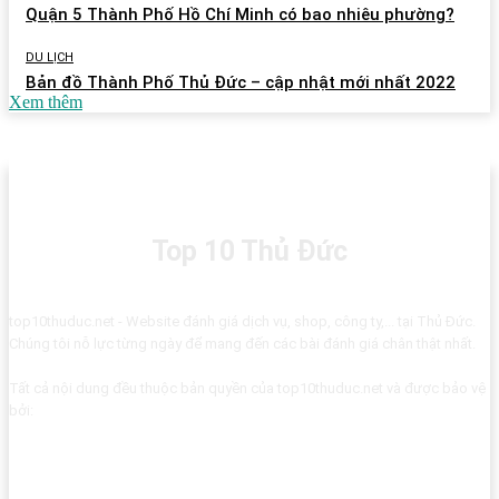
Quận 5 Thành Phố Hồ Chí Minh có bao nhiêu phường?
DU LỊCH
Bản đồ Thành Phố Thủ Đức – cập nhật mới nhất 2022
Xem thêm
Top 10 Thủ Đức
top10thuduc.net - Website đánh giá dịch vụ, shop, công ty,... tại Thủ Đức.
Chúng tôi nỗ lực từng ngày để mang đến các bài đánh giá chân thật nhất.
Tất cả nội dung đều thuộc bản quyền của top10thuduc.net và được bảo vệ
bởi: