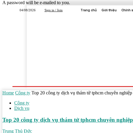
A password will be e-mailed to you.
04/08/2026
Sign in / Join
Trang chủ
Giới thiệu
Chính 
Trang Chủ
Dịch Vụ
Công Ty
Học Tập
Home
Công ty
Top 20 công ty dịch vụ thám tử tphcm chuyên nghiệp
Công ty
Dịch vụ
Top 20 công ty dịch vụ thám tử tphcm chuyên nghiệp
Trung Thủ Đức