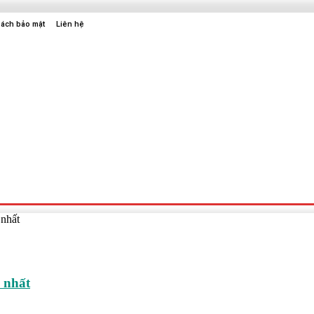
sách bảo mật
Liên hệ
Sức Khỏe
Điện Tử
Thời Trang
Địa Điểm Vui Chơi
 nhất
 nhất