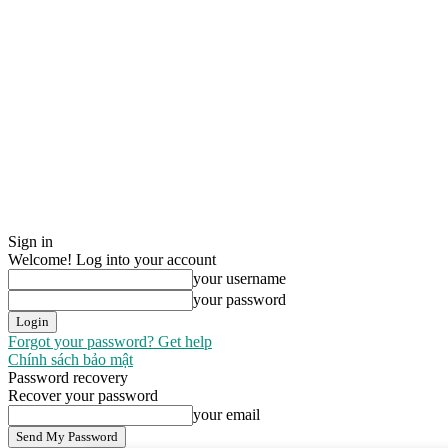
Sign in
Welcome! Log into your account
your username
your password
Forgot your password? Get help
Chính sách bảo mật
Password recovery
Recover your password
your email