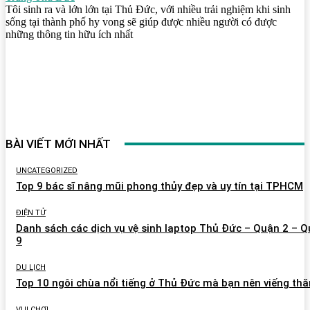
Tôi sinh ra và lớn lớn tại Thủ Đức, với nhiều trải nghiệm khi sinh
sống tại thành phố hy vong sẽ giúp được nhiều người có được
những thông tin hữu ích nhất
BÀI VIẾT MỚI NHẤT
UNCATEGORIZED
Top 9 bác sĩ nâng mũi phong thủy đẹp và uy tín tại TPHCM
ĐIỆN TỬ
Danh sách các dịch vụ vệ sinh laptop Thủ Đức – Quận 2 – 
9
DU LỊCH
Top 10 ngôi chùa nổi tiếng ở Thủ Đức mà bạn nên viếng th
VUI CHƠI