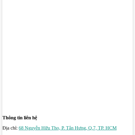
Thông tin liên hệ
Địa chỉ:
68 Nguyễn Hữu Thọ, P. Tân Hưng, Q.7, TP. HCM