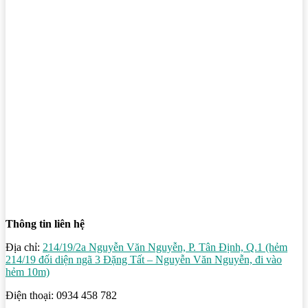
Thông tin liên hệ
Địa chỉ:
214/19/2a Nguyễn Văn Nguyễn, P. Tân Định, Q.1 (hẻm
214/19 đối diện ngã 3 Đặng Tất – Nguyễn Văn Nguyễn, đi vào
hẻm 10m)
Điện thoại: 0934 458 782