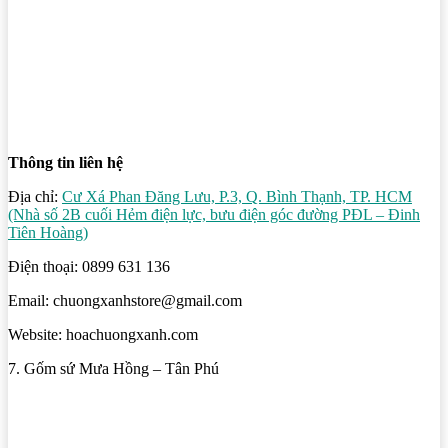
Thông tin liên hệ
Địa chỉ:
Cư Xá Phan Đăng Lưu, P.3, Q. Bình Thạnh, TP. HCM
(Nhà số 2B cuối Hẻm điện lực, bưu điện góc đường PĐL – Đinh
Tiên Hoàng)
Điện thoại: 0899 631 136
Email: chuongxanhstore@gmail.com
Website: hoachuongxanh.com
7. Gốm sứ Mưa Hồng – Tân Phú