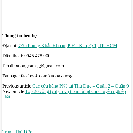
Thông tin liên hệ
Địa chỉ:
7/5b Phùng Khắc Khoan, P. Đa Kao, Q.1, TP. HCM
Điện thoại: 0945 478 000
Email: xuongxamsg@gmail.com
Fanpage: facebook.com/xuongxamsg
Previous article
Các cửa hàng PNJ tại Thủ Đức – Quận 2 – Quận 9
Next article
Top 20 công ty dịch vụ thám tử tphcm chuyên nghiệp
nhất
Trung Thủ Đức