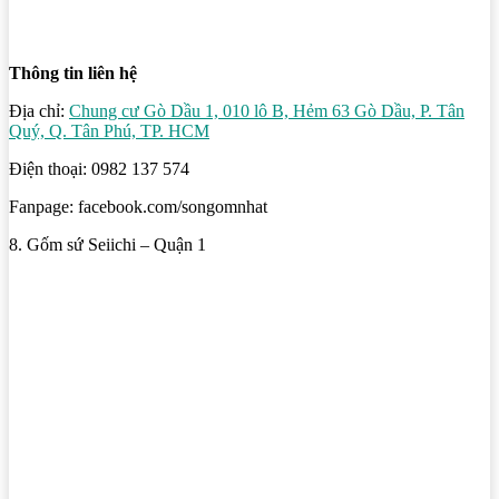
Thông tin liên hệ
Địa chỉ:
Chung cư Gò Dầu 1, 010 lô B, Hẻm 63 Gò Dầu, P. Tân
Quý, Q. Tân Phú, TP. HCM
Điện thoại: 0982 137 574
Fanpage: facebook.com/songomnhat
8. Gốm sứ Seiichi – Quận 1