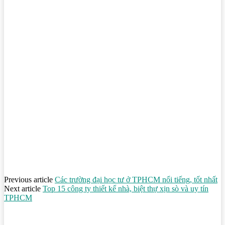
Previous article
Các trường đại học tư ở TPHCM nổi tiếng, tốt nhất
Next article
Top 15 công ty thiết kế nhà, biệt thự xịn sò và uy tín
TPHCM