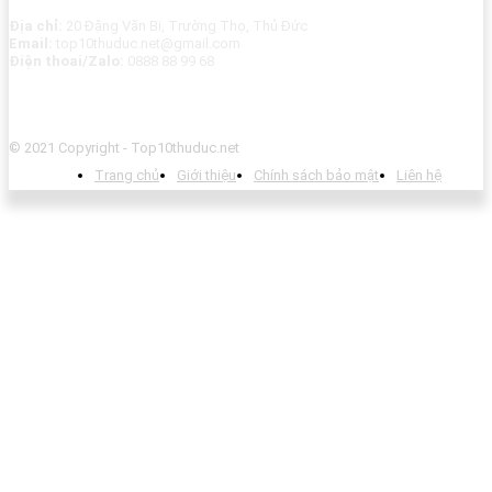
Địa chỉ:
20 Đặng Văn Bi, Trường Thọ, Thủ Đức
Email:
top10thuduc.net@gmail.com
Điện thoai/Zalo:
0888 88 99 68
© 2021 Copyright - Top10thuduc.net
Trang chủ
Giới thiệu
Chính sách bảo mật
Liên hệ