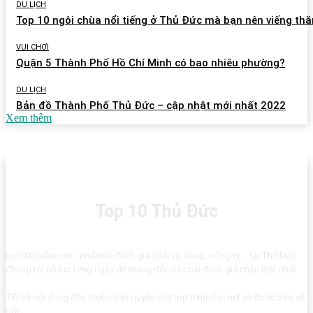
DU LỊCH
Top 10 ngôi chùa nổi tiếng ở Thủ Đức mà bạn nên viếng th
VUI CHƠI
Quận 5 Thành Phố Hồ Chí Minh có bao nhiêu phường?
DU LỊCH
Bản đồ Thành Phố Thủ Đức – cập nhật mới nhất 2022
Xem thêm
Top 10 Thủ Đức
top10thuduc.net - Website đánh giá dịch vụ, shop, công ty,... tại Thủ Đức.
Chúng tôi nỗ lực từng ngày để mang đến các bài đánh giá chân thật nhất.
Tất cả nội dung đều thuộc bản quyền của top10thuduc.net và được bảo vệ
bởi: