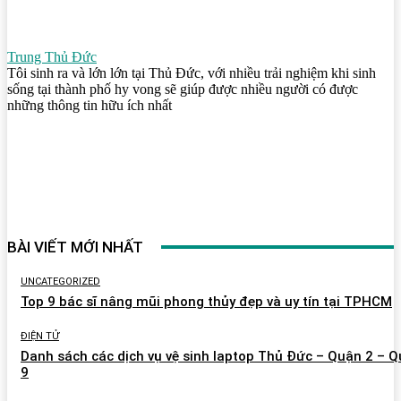
Trung Thủ Đức
Tôi sinh ra và lớn lớn tại Thủ Đức, với nhiều trải nghiệm khi sinh
sống tại thành phố hy vong sẽ giúp được nhiều người có được
những thông tin hữu ích nhất
BÀI VIẾT MỚI NHẤT
UNCATEGORIZED
Top 9 bác sĩ nâng mũi phong thủy đẹp và uy tín tại TPHCM
ĐIỆN TỬ
Danh sách các dịch vụ vệ sinh laptop Thủ Đức – Quận 2 – 
9