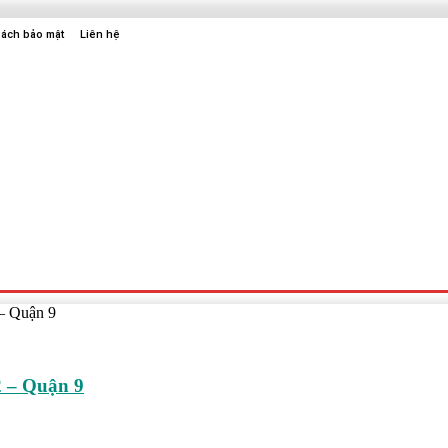
sách bảo mật
Liên hệ
Sức Khỏe
Điện Tử
Thời Trang
Địa Điểm Vui Chơi
 – Quận 9
2 – Quận 9