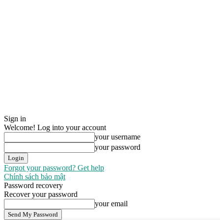
Sign in
Welcome! Log into your account
your username
your password
Forgot your password? Get help
Chính sách bảo mật
Password recovery
Recover your password
your email