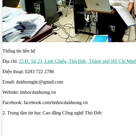
Thông tin liên hệ
Địa chỉ:
25 Đ. Số 23, Linh Chiểu, Thủ Đức, Thành phố Hồ Chí Min
Điện thoại: 0283 722 2786
Email: daiduongitc@gmail.com
Website: tinhocdaiduong.vn
Facebook: facebook.com/tinhocdaiduong.vn
2. Trung tâm tin học Cao đẳng Công nghệ Thủ Đức