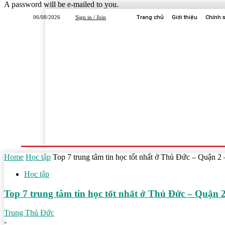
A password will be e-mailed to you.
06/08/2026
Sign in / Join
Trang chủ
Giới thiệu
Chính 
Trang Chủ
Dịch Vụ
Công Ty
Học Tập
Home
Học tập
Top 7 trung tâm tin học tốt nhất ở Thủ Đức – Quận 2
Học tập
Top 7 trung tâm tin học tốt nhất ở Thủ Đức – Quận 
Trung Thủ Đức
-