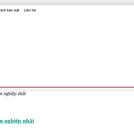
sách bảo mật
Liên hệ
Sức Khỏe
Điện Tử
Thời Trang
Địa Điểm Vui Chơi
n nghiệp nhất
n nghiệp nhất