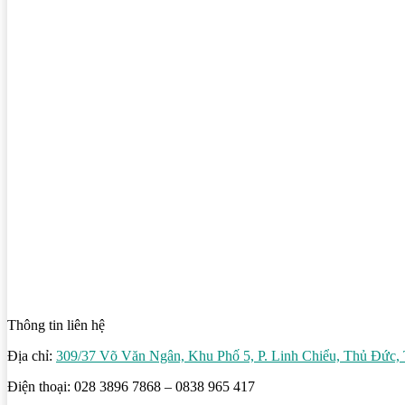
Thông tin liên hệ
Địa chỉ:
309/37 Võ Văn Ngân, Khu Phố 5, P. Linh Chiểu, Thủ Đứ
Điện thoại: 028 3896 7868 – 0838 965 417