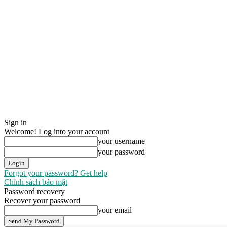
Sign in
Welcome! Log into your account
your username
your password
Forgot your password? Get help
Chính sách bảo mật
Password recovery
Recover your password
your email