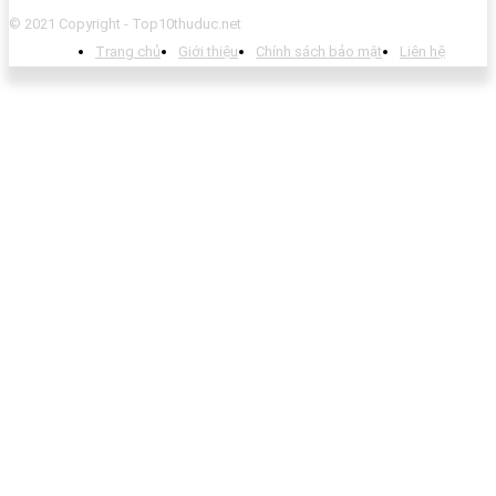
© 2021 Copyright - Top10thuduc.net
Trang chủ
Giới thiệu
Chính sách bảo mật
Liên hệ