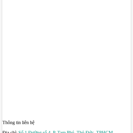
Thông tin liên hệ
Địa chỉ:
Số 1 Đường số 4, P. Tam Phú, Thủ Đức, TPHCM