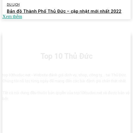
DU LỊCH
Bản đồ Thành Phố Thủ Đức – cập nhật mới nhất 2022
Xem thêm
Top 10 Thủ Đức
top10thuduc.net - Website đánh giá dịch vụ, shop, công ty,... tại Thủ Đức.
Chúng tôi nỗ lực từng ngày để mang đến các bài đánh giá chân thật nhất.
Tất cả nội dung đều thuộc bản quyền của top10thuduc.net và được bảo vệ
bởi: