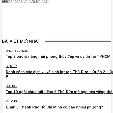
những thông tin hữu ích nhất
BÀI VIẾT MỚI NHẤT
UNCATEGORIZED
Top 9 bác sĩ nâng mũi phong thủy đẹp và uy tín tại TPHCM
ĐIỆN TỬ
Danh sách các dịch vụ vệ sinh laptop Thủ Đức – Quận 2 – 
9
DU LỊCH
Top 10 ngôi chùa nổi tiếng ở Thủ Đức mà bạn nên viếng th
VUI CHƠI
Quận 5 Thành Phố Hồ Chí Minh có bao nhiêu phường?