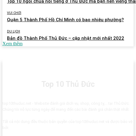
Top 10 ngôi chùa nổi tiếng ở Thủ Đức mà bạn nên viếng th
VUI CHƠI
Quận 5 Thành Phố Hồ Chí Minh có bao nhiêu phường?
DU LỊCH
Bản đồ Thành Phố Thủ Đức – cập nhật mới nhất 2022
Xem thêm
Top 10 Thủ Đức
top10thuduc.net - Website đánh giá dịch vụ, shop, công ty,... tại Thủ Đức.
Chúng tôi nỗ lực từng ngày để mang đến các bài đánh giá chân thật nhất.
Tất cả nội dung đều thuộc bản quyền của top10thuduc.net và được bảo vệ
bởi: