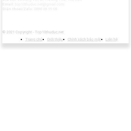
Email:
top10thuduc.net@gmail.com
Điện thoai/Zalo:
0888 88 99 68
© 2021 Copyright - Top10thuduc.net
Trang chủ
Giới thiệu
Chính sách bảo mật
Liên hệ