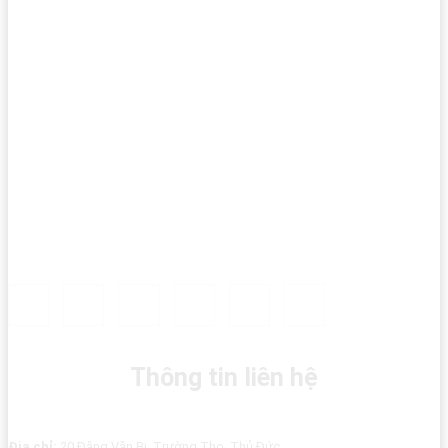
Thông tin liên hệ
Địa chỉ:
20 Đặng Văn Bi, Trường Thọ, Thủ Đức