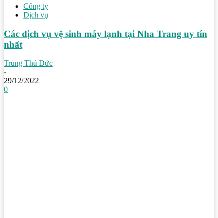
Công ty
Dịch vụ
Các dịch vụ vệ sinh máy lạnh tại Nha Trang uy tín
nhất
Trung Thủ Đức
-
29/12/2022
0