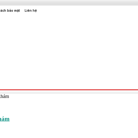
sách bảo mật
Liên hệ
Sức Khỏe
Điện Tử
Thời Trang
Địa Điểm Vui Chơi
 khám
khám