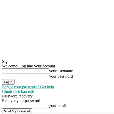
Sign in
Welcome! Log into your account
your username
your password
Forgot your password? Get help
Chính sách bảo mật
Password recovery
Recover your password
your email