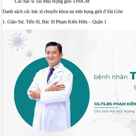
Các bác sĩ Tai Mũi Họng giỏi TPHCM
Danh sách các bác sĩ chuyên khoa tai mũi họng giỏi ở Sài Gòn
1. Giáo Sư, Tiến Sĩ, Bác Sĩ Phạm Kiến Hữu – Quận 1