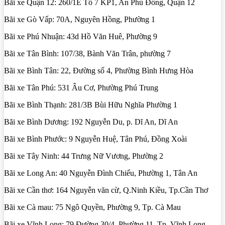
Bãi xe Quận 12: 260/1E Tổ 7 KP1, An Phú Đông, Quận 12
Bãi xe Gò Vấp: 70A, Nguyên Hồng, Phường 1
Bãi xe Phú Nhuận: 43d Hồ Văn Huê, Phường 9
Bãi xe Tân Bình: 107/38, Bành Văn Trân, phường 7
Bãi xe Bình Tân: 22, Đường số 4, Phường Bình Hưng Hòa
Bãi xe Tân Phú: 531 Âu Cơ, Phường Phú Trung
Bãi xe Bình Thạnh: 281/3B Bùi Hữu Nghĩa Phường 1
Bãi xe Bình Dương: 192 Nguyễn Du, p. Dĩ An, Dĩ An
Bãi xe Bình Phước: 9 Nguyễn Huệ, Tân Phú, Đồng Xoài
Bãi xe Tây Ninh: 44 Trưng Nữ Vương, Phường 2
Bãi xe Long An: 40 Nguyễn Đình Chiểu, Phường 1, Tân An
Bãi xe Cần thơ: 164 Nguyễn văn cừ, Q.Ninh Kiều, Tp.Cần Thơ
Bãi xe Cà mau: 75 Ngô Quyền, Phường 9, Tp. Cà Mau
Bãi xe Vĩnh Long: 79 Đường 30/4, Phường 11, Tp. Vĩnh Long