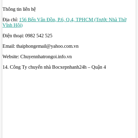
Thông tin liên hệ
Địa chỉ:
156 Bến Vân Đồn, P.6, Q.4, TPHCM (Trước Nhà Thờ
Vĩnh Hội)
Điện thoại: 0982 542 525
Email: thaiphongemail@yahoo.com.vn
Website: Chuyennhatrongoi.info.vn
14. Công Ty chuyển nhà Bocxepnhanh24h – Quận 4