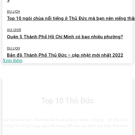
9
DU LỊCH
Top 10 ngôi chùa nổi tiếng ở Thủ Đức mà bạn nên viếng th
VUI CHƠI
Quận 5 Thành Phố Hồ Chí Minh có bao nhiêu phường?
DU LỊCH
Bản đồ Thành Phố Thủ Đức – cập nhật mới nhất 2022
Xem thêm
Top 10 Thủ Đức
top10thuduc.net - Website đánh giá dịch vụ, shop, công ty,... tại Thủ Đức.
Chúng tôi nỗ lực từng ngày để mang đến các bài đánh giá chân thật nhất.