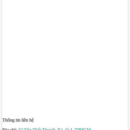
Thông tin liên hệ
Địa chỉ:
32 Tôn Thất Thuyết, P.1, Q.4, TPHCM