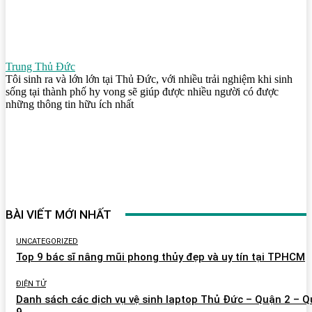
Trung Thủ Đức
Tôi sinh ra và lớn lớn tại Thủ Đức, với nhiều trải nghiệm khi sinh
sống tại thành phố hy vong sẽ giúp được nhiều người có được
những thông tin hữu ích nhất
BÀI VIẾT MỚI NHẤT
UNCATEGORIZED
Top 9 bác sĩ nâng mũi phong thủy đẹp và uy tín tại TPHCM
ĐIỆN TỬ
Danh sách các dịch vụ vệ sinh laptop Thủ Đức – Quận 2 – 