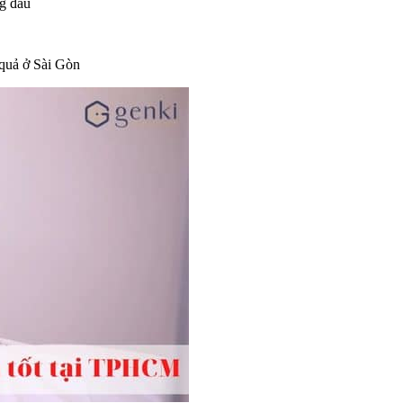
ng đầu
 quả ở Sài Gòn