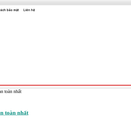
sách bảo mật
Liên hệ
Sức Khỏe
Điện Tử
Thời Trang
Địa Điểm Vui Chơi
an toàn nhất
an toàn nhất