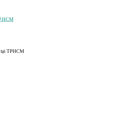
 TP.HCM
ín tại TPHCM