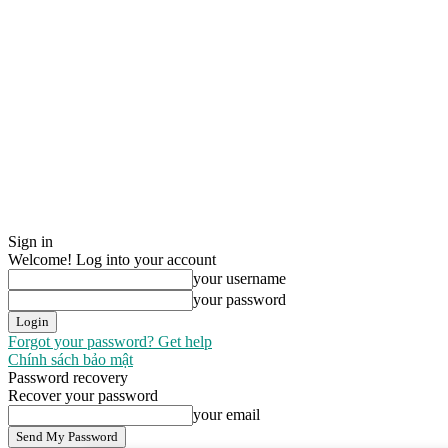
Sign in
Welcome! Log into your account
your username
your password
Forgot your password? Get help
Chính sách bảo mật
Password recovery
Recover your password
your email