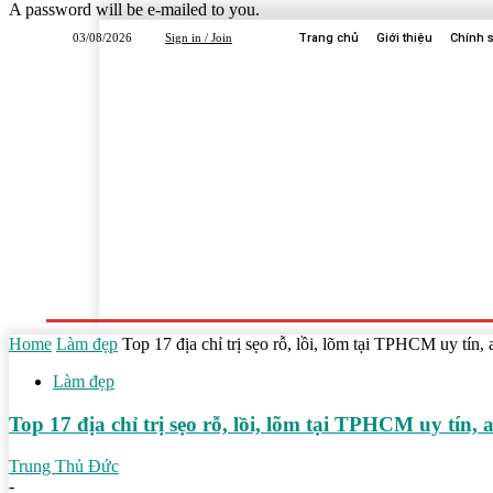
A password will be e-mailed to you.
03/08/2026
Sign in / Join
Trang chủ
Giới thiệu
Chính 
Trang Chủ
Dịch Vụ
Công Ty
Học Tập
Home
Làm đẹp
Top 17 địa chỉ trị sẹo rỗ, lồi, lõm tại TPHCM uy tín, 
Làm đẹp
Top 17 địa chỉ trị sẹo rỗ, lồi, lõm tại TPHCM uy tín, 
Trung Thủ Đức
-