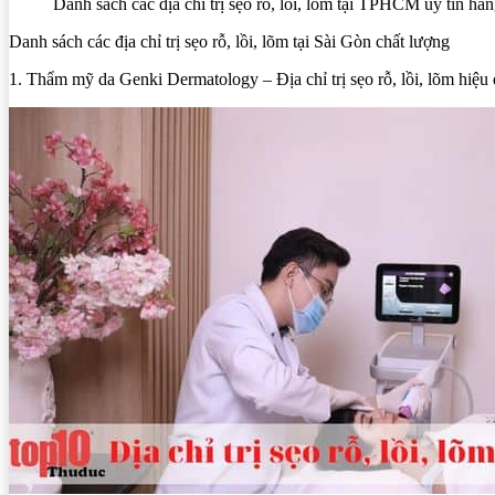
Danh sách các địa chỉ trị sẹo rỗ, lồi, lõm tại TPHCM uy tín hà
Danh sách các địa chỉ trị sẹo rỗ, lồi, lõm tại Sài Gòn chất lượng
1. Thẩm mỹ da Genki Dermatology – Địa chỉ trị sẹo rỗ, lồi, lõm hiệu