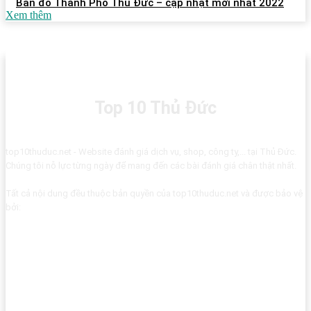
Bản đồ Thành Phố Thủ Đức – cập nhật mới nhất 2022
Xem thêm
Top 10 Thủ Đức
top10thuduc.net - Website đánh giá dịch vụ, shop, công ty,... tại Thủ Đức.
Chúng tôi nỗ lực từng ngày để mang đến các bài đánh giá chân thật nhất.
Tất cả nội dung đều thuộc bản quyền của top10thuduc.net và được bảo vệ
bởi: