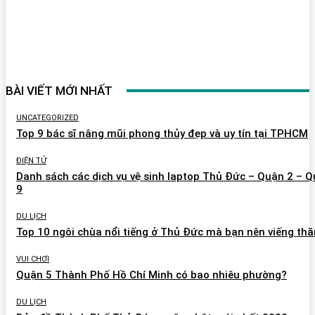
BÀI VIẾT MỚI NHẤT
UNCATEGORIZED
Top 9 bác sĩ nâng mũi phong thủy đẹp và uy tín tại TPHCM
ĐIỆN TỬ
Danh sách các dịch vụ vệ sinh laptop Thủ Đức – Quận 2 – 
9
DU LỊCH
Top 10 ngôi chùa nổi tiếng ở Thủ Đức mà bạn nên viếng th
VUI CHƠI
Quận 5 Thành Phố Hồ Chí Minh có bao nhiêu phường?
DU LỊCH