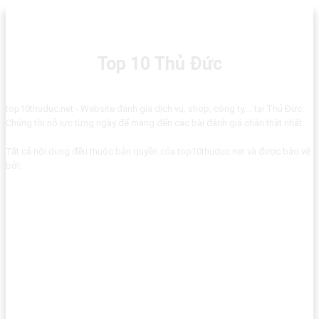
Top 10 Thủ Đức
top10thuduc.net - Website đánh giá dịch vụ, shop, công ty,... tại Thủ Đức.
Chúng tôi nỗ lực từng ngày để mang đến các bài đánh giá chân thật nhất.
Tất cả nội dung đều thuộc bản quyền của top10thuduc.net và được bảo vệ
bởi: