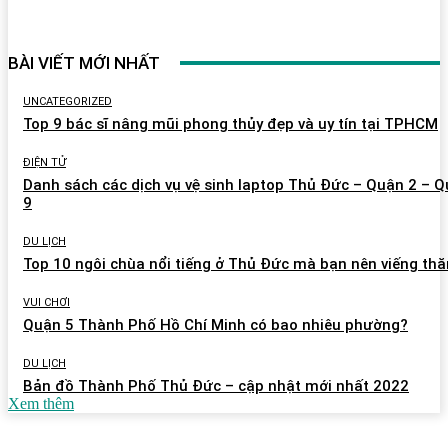
BÀI VIẾT MỚI NHẤT
UNCATEGORIZED
Top 9 bác sĩ nâng mũi phong thủy đẹp và uy tín tại TPHCM
ĐIỆN TỬ
Danh sách các dịch vụ vệ sinh laptop Thủ Đức – Quận 2 – 
9
DU LỊCH
Top 10 ngôi chùa nổi tiếng ở Thủ Đức mà bạn nên viếng th
VUI CHƠI
Quận 5 Thành Phố Hồ Chí Minh có bao nhiêu phường?
DU LỊCH
Bản đồ Thành Phố Thủ Đức – cập nhật mới nhất 2022
Xem thêm