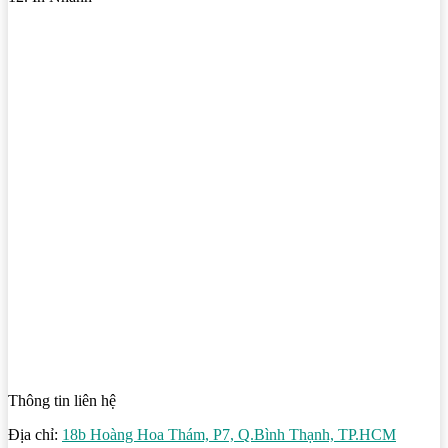
Thông tin liên hệ
Địa chỉ:
18b Hoàng Hoa Thám, P7, Q.Bình Thạnh, TP.HCM