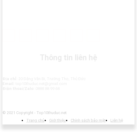
Thông tin liên hệ
Địa chỉ:
20 Đặng Văn Bi, Trường Thọ, Thủ Đức
Email:
top10thuduc.net@gmail.com
Điện thoai/Zalo:
0888 88 99 68
© 2021 Copyright - Top10thuduc.net
Trang chủ
Giới thiệu
Chính sách bảo mật
Liên hệ