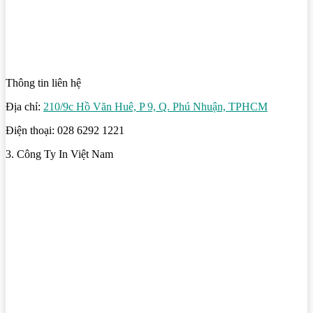
Thông tin liên hệ
Địa chỉ:
210/9c Hồ Văn Huê, P 9, Q. Phú Nhuận, TPHCM
Điện thoại: 028 6292 1221
3. Công Ty In Việt Nam