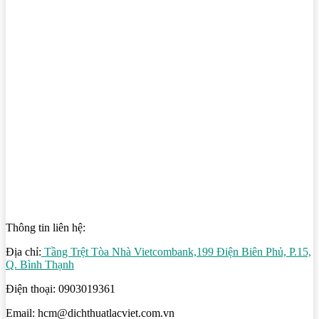
Thông tin liên hệ:
Địa chỉ:
Tầng Trệt Tòa Nhà Vietcombank,199 Điện Biên Phủ, P.15,
Q. Bình Thạnh
Điện thoại: 0903019361
Email: hcm@dichthuatlacviet.com.vn