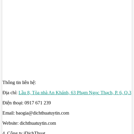
Thông tin liên hệ:
Địa chỉ:
Lầu 8, Tòa nhà An Khánh, 63 Phạm Ngọc Thạch, P. 6, Q.3
Điện thoại: 0917 671 239
Email: baogia@dichthuatuytin.com
Website: dichthuatuytin.com
4. Công ty iDichThuat