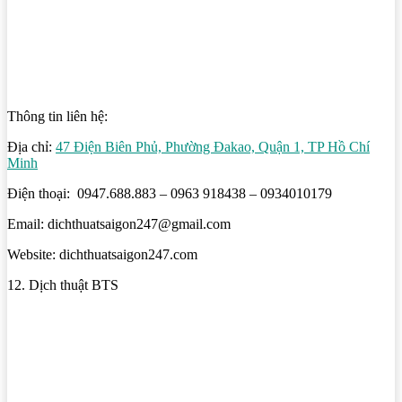
Thông tin liên hệ:
Địa chỉ:
47 Điện Biên Phủ, Phường Đakao, Quận 1, TP Hồ Chí
Minh
Điện thoại: 0947.688.883 – 0963 918438 – 0934010179
Email: dichthuatsaigon247@gmail.com
Website: dichthuatsaigon247.com
12. Dịch thuật BTS