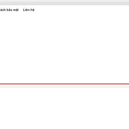
sách bảo mật
Liên hệ
Sức Khỏe
Điện Tử
Thời Trang
Địa Điểm Vui Chơi