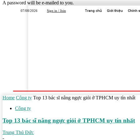
A password will be e-mailed to you.
07/08/2026
Sign in / Join
Trang chủ
Giới thiệu
Chính 
Trang Chủ
Dịch Vụ
Công Ty
Học Tập
Home
Công ty
Top 13 bác sĩ nâng ngực giỏi ở TPHCM uy tín nhất
Công ty
Top 13 bác sĩ nâng ngực giỏi ở TPHCM uy tín nhất
Trung Thủ Đức
-