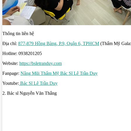
Thông tin liên hệ
Địa chỉ:
877-879 Hồng Bàng, P.9, Quận 6, TPHCM
(Thẩm Mỹ Gala
Hotline: 0938201205
Website:
https://bsletranduy.com
Fanpage:
Nâng Mũi Thẩm Mỹ Bác Sĩ Lê Trần Duy
Youtube:
Bác Sĩ Lê Trần Duy
2. Bác sĩ Nguyễn Văn Thắng