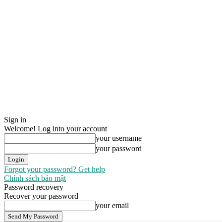
Sign in
Welcome! Log into your account
your username
your password
Forgot your password? Get help
Chính sách bảo mật
Password recovery
Recover your password
your email