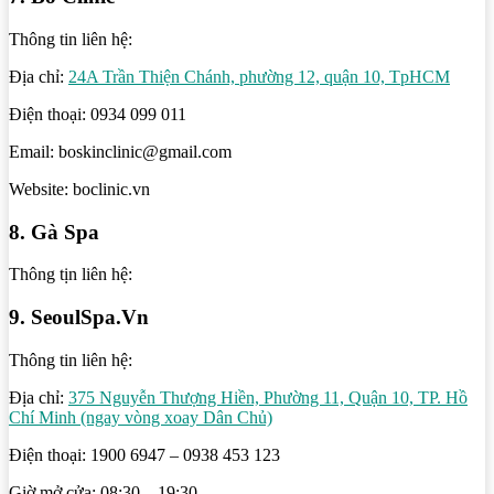
Thông tin liên hệ:
Địa chỉ:
24A Trần Thiện Chánh, phường 12, quận 10, TpHCM
Điện thoại: 0934 099 011
Email: boskinclinic@gmail.com
Website: boclinic.vn
8. Gà Spa
Thông tịn liên hệ:
9. SeoulSpa.Vn
Thông tin liên hệ:
Địa chỉ:
375 Nguyễn Thượng Hiền, Phường 11, Quận 10, TP. Hồ
Chí Minh (ngay vòng xoay Dân Chủ)
Điện thoại: 1900 6947 – 0938 453 123
Giờ mở cửa: 08:30 – 19:30