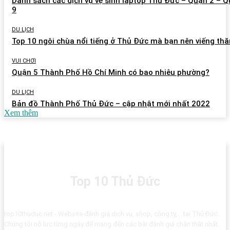
Danh sách các dịch vụ vệ sinh laptop Thủ Đức – Quận 2 – 
9
DU LỊCH
Top 10 ngôi chùa nổi tiếng ở Thủ Đức mà bạn nên viếng th
VUI CHƠI
Quận 5 Thành Phố Hồ Chí Minh có bao nhiêu phường?
DU LỊCH
Bản đồ Thành Phố Thủ Đức – cập nhật mới nhất 2022
Xem thêm
Top 10 Thủ Đức
top10thuduc.net - Website đánh giá dịch vụ, shop, công ty,... tại Thủ Đức.
Chúng tôi nỗ lực từng ngày để mang đến các bài đánh giá chân thật nhất.