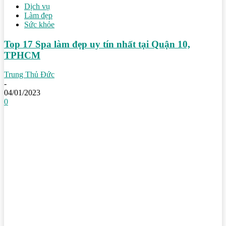
Dịch vụ
Làm đẹp
Sức khỏe
Top 17 Spa làm đẹp uy tín nhất tại Quận 10,
TPHCM
Trung Thủ Đức
-
04/01/2023
0