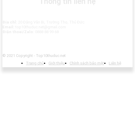
Thông tin liên hệ
Địa chỉ:
20 Đặng Văn Bi, Trường Thọ, Thủ Đức
Email:
top10thuduc.net@gmail.com
Điện thoai/Zalo:
0888 88 99 68
© 2021 Copyright - Top10thuduc.net
Trang chủ
Giới thiệu
Chính sách bảo mật
Liên hệ