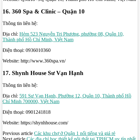
16. 360 Spa & Clinic – Quận 10
Thông tin liên hệ:
Địa chỉ:
Hẻm 523 Nguyễn Tri Phương, phường 08, Quận 10,
Thành phố Hồ Chí Minh, Việt Nam
Điện thoại: 0936010360
Website: http://www.360spa.vn/
17. Shynh House Sư Vạn Hạnh
Thông tin liên hệ:
Địa chỉ:
591 Sư Vạn Hạnh, Phường 12, Quận 10, Thành phố Hồ
Chí Minh 700000, Việt Nam
Điện thoại: 0901241818
Website: https://shynhhouse.com/
Previous article
Các khu chợ ở Quận 1 nổi tiếng và giá rẻ
Next article
Các địa chỉ học thiết kế nội thất tại TPHCM uy tín nhất