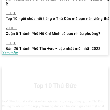
9
DU LỊCH
Top 10 ngôi chùa nổi tiếng ở Thủ Đức mà bạn nên viếng th
VUI CHƠI
Quận 5 Thành Phố Hồ Chí Minh có bao nhiêu phường?
DU LỊCH
Bản đồ Thành Phố Thủ Đức – cập nhật mới nhất 2022
Xem thêm
Top 10 Thủ Đức
top10thuduc.net - Website đánh giá dịch vụ, shop, công ty,... tại Thủ Đức.
Chúng tôi nỗ lực từng ngày để mang đến các bài đánh giá chân thật nhất.