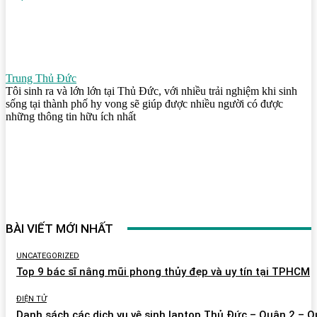
Trung Thủ Đức
Tôi sinh ra và lớn lớn tại Thủ Đức, với nhiều trải nghiệm khi sinh
sống tại thành phố hy vong sẽ giúp được nhiều người có được
những thông tin hữu ích nhất
BÀI VIẾT MỚI NHẤT
UNCATEGORIZED
Top 9 bác sĩ nâng mũi phong thủy đẹp và uy tín tại TPHCM
ĐIỆN TỬ
Danh sách các dịch vụ vệ sinh laptop Thủ Đức – Quận 2 – 