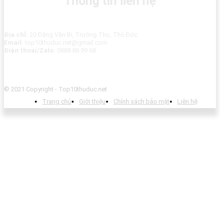
Thông tin liên hệ
Địa chỉ:
20 Đặng Văn Bi, Trường Thọ, Thủ Đức
Email:
top10thuduc.net@gmail.com
Điện thoai/Zalo:
0888 88 99 68
© 2021 Copyright - Top10thuduc.net
Trang chủ
Giới thiệu
Chính sách bảo mật
Liên hệ