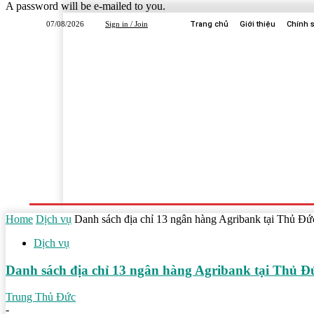
A password will be e-mailed to you.
07/08/2026
Sign in / Join
Trang chủ
Giới thiệu
Chính 
Trang Chủ
Dịch Vụ
Công Ty
Học Tập
Home
Dịch vụ
Danh sách địa chỉ 13 ngân hàng Agribank tại Thủ Đứ
Dịch vụ
Danh sách địa chỉ 13 ngân hàng Agribank tại Thủ Đ
Trung Thủ Đức
-