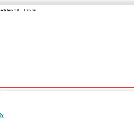
sách bảo mật
Liên hệ
Sức Khỏe
Điện Tử
Thời Trang
Địa Điểm Vui Chơi
c
ức