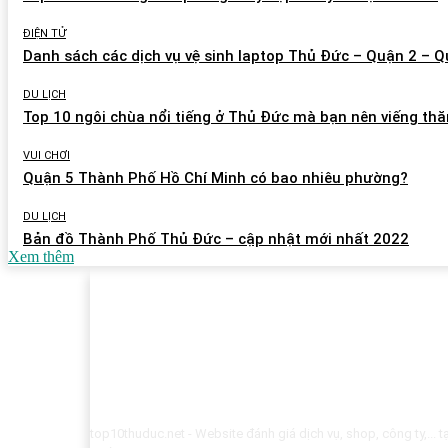
ĐIỆN TỬ
Danh sách các dịch vụ vệ sinh laptop Thủ Đức – Quận 2 – Q
DU LỊCH
Top 10 ngôi chùa nổi tiếng ở Thủ Đức mà bạn nên viếng th
VUI CHƠI
Quận 5 Thành Phố Hồ Chí Minh có bao nhiêu phường?
DU LỊCH
Bản đồ Thành Phố Thủ Đức – cập nhật mới nhất 2022
Xem thêm
top10thuduc.net - Website đánh giá dịch vụ, shop, công ty,...