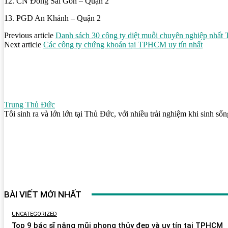
12. CN Đông Sài Gòn – Quận 2
13. PGD An Khánh – Quận 2
Previous article
Danh sách 30 công ty diệt muỗi chuyên nghiệp nh
Next article
Các công ty chứng khoán tại TPHCM uy tín nhất
Trung Thủ Đức
Tôi sinh ra và lớn lớn tại Thủ Đức, với nhiều trải nghiệm khi sinh s
BÀI VIẾT MỚI NHẤT
UNCATEGORIZED
Top 9 bác sĩ nâng mũi phong thủy đẹp và uy tín tại TPHCM