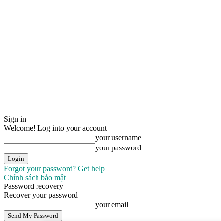
Sign in
Welcome! Log into your account
your username
your password
Forgot your password? Get help
Chính sách bảo mật
Password recovery
Recover your password
your email