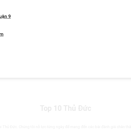
uận 9
ăm
Top 10 Thủ Đức
 tại Thủ Đức. Chúng tôi nỗ lực từng ngày để mang đến các bài đánh giá chân thậ