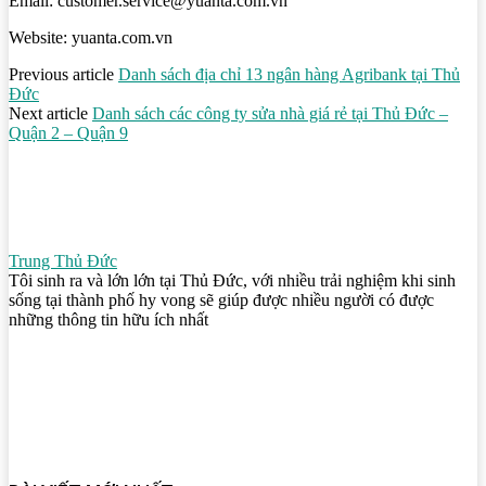
Email: customer.service@yuanta.com.vn
Website: yuanta.com.vn
Previous article
Danh sách địa chỉ 13 ngân hàng Agribank tại Thủ
Đức
Next article
Danh sách các công ty sửa nhà giá rẻ tại Thủ Đức –
Quận 2 – Quận 9
Trung Thủ Đức
Tôi sinh ra và lớn lớn tại Thủ Đức, với nhiều trải nghiệm khi sinh
sống tại thành phố hy vong sẽ giúp được nhiều người có được
những thông tin hữu ích nhất