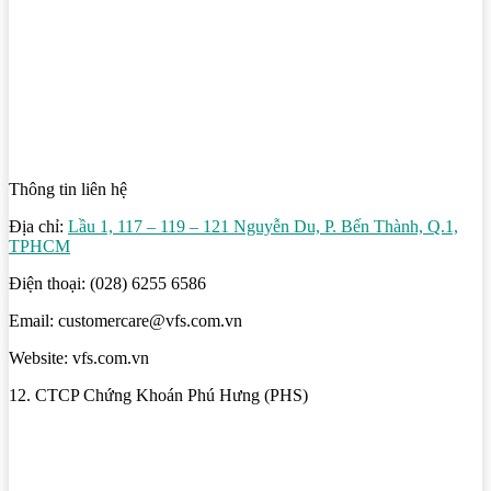
Thông tin liên hệ
Địa chỉ:
Lầu 1, 117 – 119 – 121 Nguyễn Du, P. Bến Thành, Q.1,
TPHCM
Điện thoại: (028) 6255 6586
Email: customercare@vfs.com.vn
Website: vfs.com.vn
12. CTCP Chứng Khoán Phú Hưng (PHS)