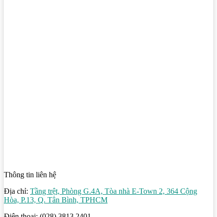
Thông tin liên hệ
Địa chỉ:
Tầng trệt, Phòng G.4A, Tòa nhà E-Town 2, 364 Cộng
Hòa, P.13, Q. Tân Bình, TPHCM
Điện thoại: (028) 3813 2401