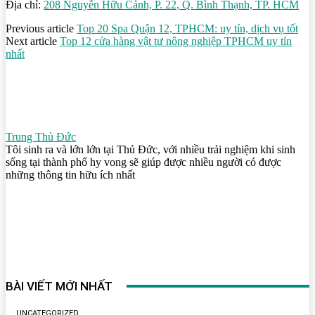
Địa chỉ:
208 Nguyễn Hữu Cảnh, P. 22, Q. Bình Thạnh, TP. HCM
Previous article
Top 20 Spa Quận 12, TPHCM: uy tín, dịch vụ tốt
Next article
Top 12 cửa hàng vật tư nông nghiệp TPHCM uy tín
nhất
Trung Thủ Đức
Tôi sinh ra và lớn lớn tại Thủ Đức, với nhiều trải nghiệm khi sinh
sống tại thành phố hy vong sẽ giúp được nhiều người có được
những thông tin hữu ích nhất
BÀI VIẾT MỚI NHẤT
UNCATEGORIZED