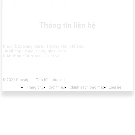
Thông tin liên hệ
Địa chỉ:
20 Đặng Văn Bi, Trường Thọ, Thủ Đức
Email:
top10thuduc.net@gmail.com
Điện thoai/Zalo:
0888 88 99 68
© 2021 Copyright - Top10thuduc.net
Trang chủ
Giới thiệu
Chính sách bảo mật
Liên hệ