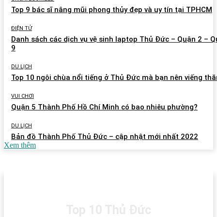
Top 9 bác sĩ nâng mũi phong thủy đẹp và uy tín tại TPHCM
ĐIỆN TỬ
Danh sách các dịch vụ vệ sinh laptop Thủ Đức – Quận 2 – 
9
DU LỊCH
Top 10 ngôi chùa nổi tiếng ở Thủ Đức mà bạn nên viếng th
VUI CHƠI
Quận 5 Thành Phố Hồ Chí Minh có bao nhiêu phường?
DU LỊCH
Bản đồ Thành Phố Thủ Đức – cập nhật mới nhất 2022
Xem thêm
Top 10 Thủ Đức