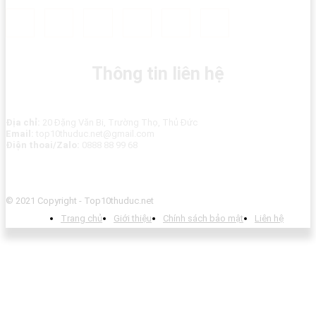
Thông tin liên hệ
Địa chỉ:
20 Đặng Văn Bi, Trường Thọ, Thủ Đức
Email:
top10thuduc.net@gmail.com
Điện thoai/Zalo:
0888 88 99 68
© 2021 Copyright - Top10thuduc.net
Trang chủ
Giới thiệu
Chính sách bảo mật
Liên hệ