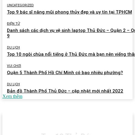
UNCATEGORIZED
Top 9 bác sĩ nâng mũi phong thủy đẹp và uy tín tại TPHCM
ĐIỆN TỬ
Danh sách các dịch vụ vệ sinh laptop Thủ Đức – Quận 2 – 
9
DU LỊCH
Top 10 ngôi chùa nổi tiếng ở Thủ Đức mà bạn nên viếng th
VUI CHƠI
Quận 5 Thành Phố Hồ Chí Minh có bao nhiêu phường?
DU LỊCH
Bản đồ Thành Phố Thủ Đức – cập nhật mới nhất 2022
Xem thêm