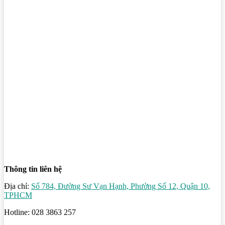
Thông tin liên hệ
Địa chỉ:
Số 784, Đường Sư Vạn Hạnh, Phường Số 12, Quận 10,
TPHCM
Hotline: 028 3863 257