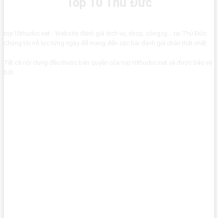
Top 10 Thủ Đức
top10thuduc.net - Website đánh giá dịch vụ, shop, công ty,... tại Thủ Đức.
Chúng tôi nỗ lực từng ngày để mang đến các bài đánh giá chân thật nhất.
Tất cả nội dung đều thuộc bản quyền của top10thuduc.net và được bảo vệ
bởi: