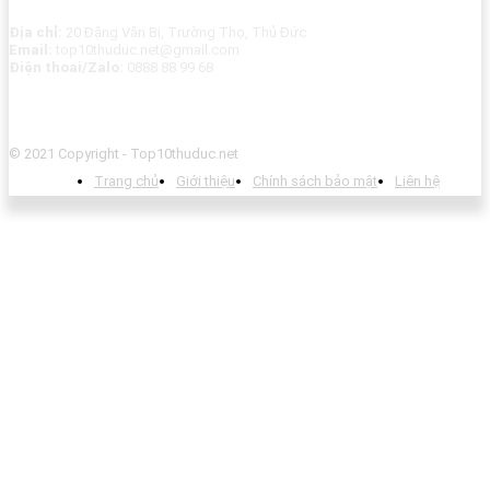
Địa chỉ:
20 Đặng Văn Bi, Trường Thọ, Thủ Đức
Email:
top10thuduc.net@gmail.com
Điện thoai/Zalo:
0888 88 99 68
© 2021 Copyright - Top10thuduc.net
Trang chủ
Giới thiệu
Chính sách bảo mật
Liên hệ