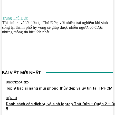
Trung Thủ Đức
Tôi sinh ra và lớn lớn tại Thủ Đức, với nhiều trải nghiệm khi sinh
sống tại thành phố hy vong sẽ giúp được nhiều người có được
những thông tin hữu ích nhất
BÀI VIẾT MỚI NHẤT
UNCATEGORIZED
Top 9 bác sĩ nâng mũi phong thủy đẹp và uy tín tại TPHCM
ĐIỆN TỬ
Danh sách các dịch vụ vệ sinh laptop Thủ Đức – Quận 2 – 
9