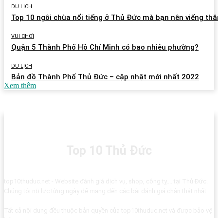
DU LỊCH
Top 10 ngôi chùa nổi tiếng ở Thủ Đức mà bạn nên viếng th
VUI CHƠI
Quận 5 Thành Phố Hồ Chí Minh có bao nhiêu phường?
DU LỊCH
Bản đồ Thành Phố Thủ Đức – cập nhật mới nhất 2022
Xem thêm
Top 10 Thủ Đức
top10thuduc.net - Website đánh giá dịch vụ, shop, công ty,... tại Thủ Đức.
Chúng tôi nỗ lực từng ngày để mang đến các bài đánh giá chân thật nhất.
Tất cả nội dung đều thuộc bản quyền của top10thuduc.net và được bảo vệ