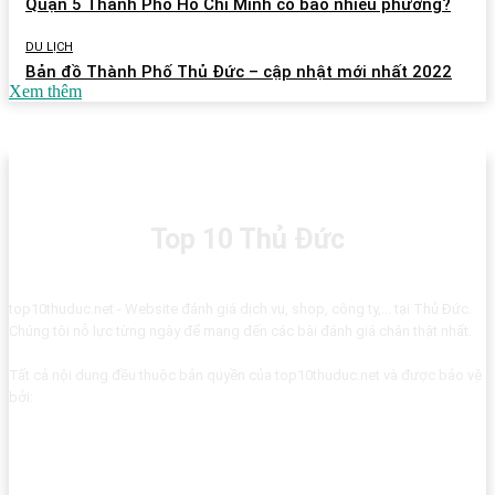
Quận 5 Thành Phố Hồ Chí Minh có bao nhiêu phường?
DU LỊCH
Bản đồ Thành Phố Thủ Đức – cập nhật mới nhất 2022
Xem thêm
Top 10 Thủ Đức
top10thuduc.net - Website đánh giá dịch vụ, shop, công ty,... tại Thủ Đức.
Chúng tôi nỗ lực từng ngày để mang đến các bài đánh giá chân thật nhất.
Tất cả nội dung đều thuộc bản quyền của top10thuduc.net và được bảo vệ
bởi: