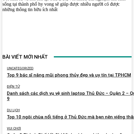
sống tại thành phố hy vong sẽ giúp được nhiều người có được
những thông tin hữu ích nhất
BÀI VIẾT MỚI NHẤT
UNCATEGORIZED
Top 9 bác sĩ nâng mũi phong thủy đẹp và uy tín tại TPHCM
ĐIỆN TỬ
Danh sách các dịch vụ vệ sinh laptop Thủ Đức – Quận 2 – 
9
DU LỊCH
Top 10 ngôi chùa nổi tiếng ở Thủ Đức mà bạn nên viếng th
VUI CHƠI