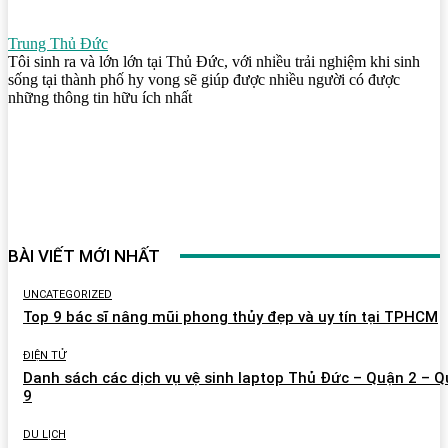
Trung Thủ Đức
Tôi sinh ra và lớn lớn tại Thủ Đức, với nhiều trải nghiệm khi sinh
sống tại thành phố hy vong sẽ giúp được nhiều người có được
những thông tin hữu ích nhất
BÀI VIẾT MỚI NHẤT
UNCATEGORIZED
Top 9 bác sĩ nâng mũi phong thủy đẹp và uy tín tại TPHCM
ĐIỆN TỬ
Danh sách các dịch vụ vệ sinh laptop Thủ Đức – Quận 2 – 
9
DU LỊCH