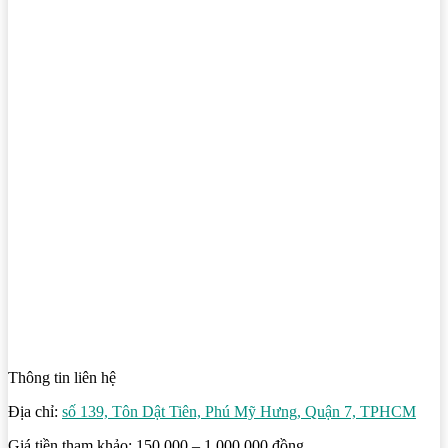
Thông tin liên hệ
Địa chỉ:
số 139, Tôn Dật Tiên, Phú Mỹ Hưng, Quận 7, TPHCM
Giá tiền tham khảo: 150.000 – 1.000.000 đồng