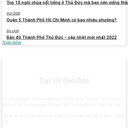
Top 10 ngôi chùa nổi tiếng ở Thủ Đức mà bạn nên viếng th
VUI CHƠI
Quận 5 Thành Phố Hồ Chí Minh có bao nhiêu phường?
DU LỊCH
Bản đồ Thành Phố Thủ Đức – cập nhật mới nhất 2022
Xem thêm
Top 10 Thủ Đức
top10thuduc.net - Website đánh giá dịch vụ, shop, công ty,... tại Thủ Đức.
Chúng tôi nỗ lực từng ngày để mang đến các bài đánh giá chân thật nhất.
Tất cả nội dung đều thuộc bản quyền của top10thuduc.net và được bảo vệ
bởi: