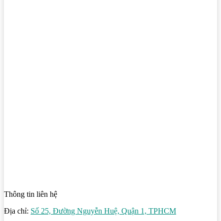
Thông tin liên hệ
Địa chỉ:
Số 25, Đường Nguyễn Huệ, Quận 1, TPHCM