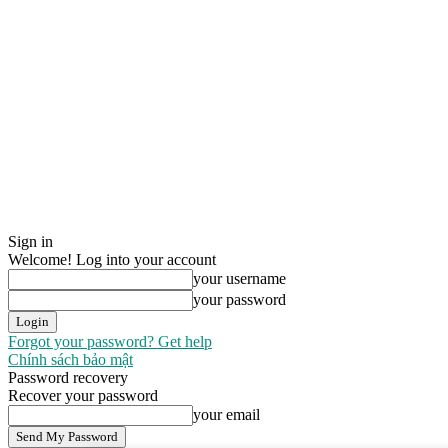
Sign in
Welcome! Log into your account
your username
your password
Forgot your password? Get help
Chính sách bảo mật
Password recovery
Recover your password
your email