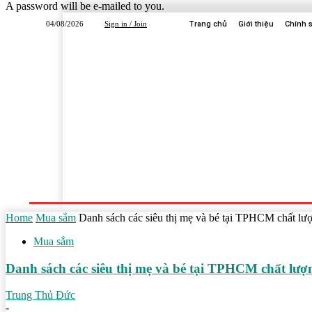
A password will be e-mailed to you.
04/08/2026
Sign in / Join
Trang chủ
Giới thiệu
Chính 
Trang Chủ
Dịch Vụ
Công Ty
Học Tập
Home
Mua sắm
Danh sách các siêu thị mẹ và bé tại TPHCM chất lượ
Mua sắm
Danh sách các siêu thị mẹ và bé tại TPHCM chất lượn
Trung Thủ Đức
-