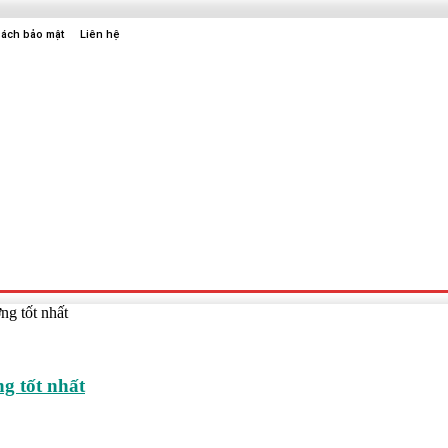
sách bảo mật
Liên hệ
Sức Khỏe
Điện Tử
Thời Trang
Địa Điểm Vui Chơi
ng tốt nhất
g tốt nhất