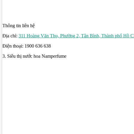
Thông tin liên hệ
Địa chỉ:
311 Hoàng Văn Thụ, Phường 2, Tân Bình, Thành phố Hồ C
Điện thoại: 1900 636 638
3. Siêu thị nước hoa Namperfume