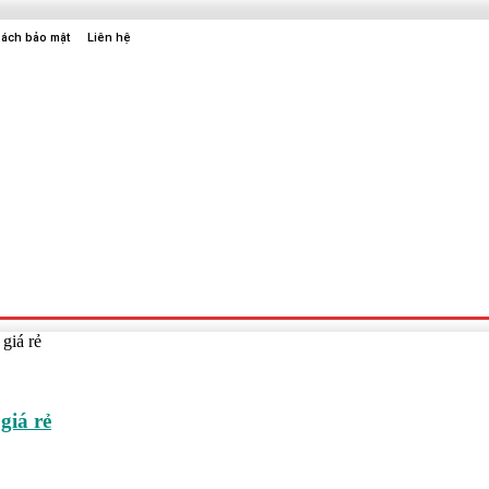
sách bảo mật
Liên hệ
Sức Khỏe
Điện Tử
Thời Trang
Địa Điểm Vui Chơi
giá rẻ
giá rẻ