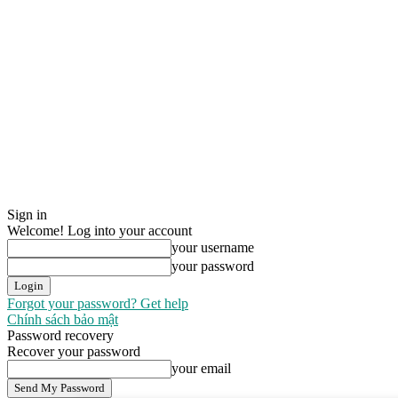
Sign in
Welcome! Log into your account
your username
your password
Forgot your password? Get help
Chính sách bảo mật
Password recovery
Recover your password
your email