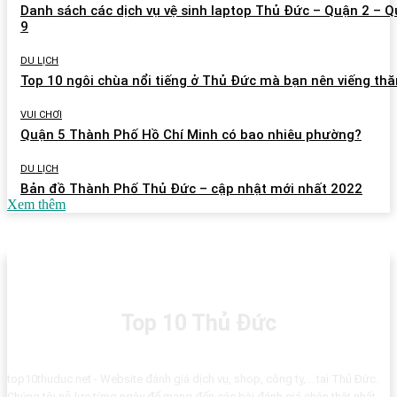
Danh sách các dịch vụ vệ sinh laptop Thủ Đức – Quận 2 – 
9
DU LỊCH
Top 10 ngôi chùa nổi tiếng ở Thủ Đức mà bạn nên viếng th
VUI CHƠI
Quận 5 Thành Phố Hồ Chí Minh có bao nhiêu phường?
DU LỊCH
Bản đồ Thành Phố Thủ Đức – cập nhật mới nhất 2022
Xem thêm
Top 10 Thủ Đức
top10thuduc.net - Website đánh giá dịch vụ, shop, công ty,... tại Thủ Đức.
Chúng tôi nỗ lực từng ngày để mang đến các bài đánh giá chân thật nhất.