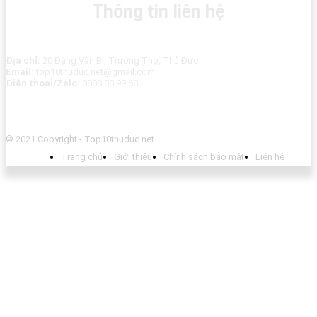
Thông tin liên hệ
Địa chỉ:
20 Đặng Văn Bi, Trường Thọ, Thủ Đức
Email:
top10thuduc.net@gmail.com
Điện thoai/Zalo:
0888 88 99 68
© 2021 Copyright - Top10thuduc.net
Trang chủ
Giới thiệu
Chính sách bảo mật
Liên hệ