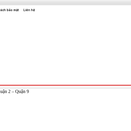
sách bảo mật
Liên hệ
Sức Khỏe
Điện Tử
Thời Trang
Địa Điểm Vui Chơi
uận 2 – Quận 9