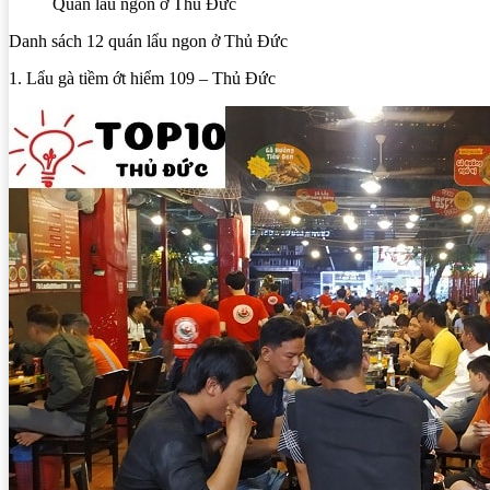
Quán lẩu ngon ở Thủ Đức
Danh sách 12 quán lẩu ngon ở Thủ Đức
1. Lẩu gà tiềm ớt hiểm 109 – Thủ Đức