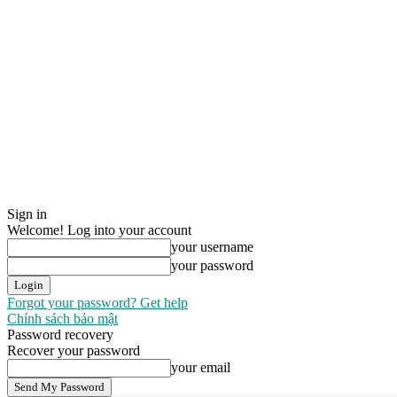
Sign in
Welcome! Log into your account
your username
your password
Forgot your password? Get help
Chính sách bảo mật
Password recovery
Recover your password
your email