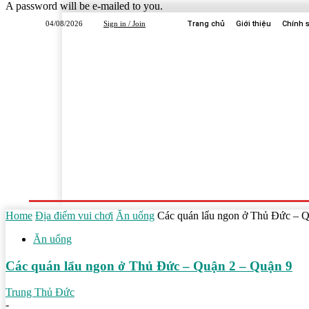
A password will be e-mailed to you.
04/08/2026
Sign in / Join
Trang chủ
Giới thiệu
Chính 
Trang Chủ
Dịch Vụ
Công Ty
Học Tập
Home
Địa điểm vui chơi
Ăn uống
Các quán lẩu ngon ở Thủ Đức – Q
Ăn uống
Các quán lẩu ngon ở Thủ Đức – Quận 2 – Quận 9
Trung Thủ Đức
-