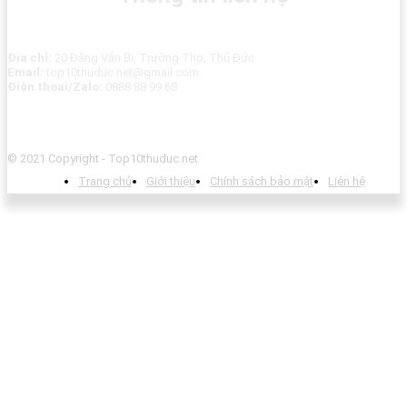
Địa chỉ:
20 Đặng Văn Bi, Trường Thọ, Thủ Đức
Email:
top10thuduc.net@gmail.com
Điện thoai/Zalo:
0888 88 99 68
© 2021 Copyright - Top10thuduc.net
Trang chủ
Giới thiệu
Chính sách bảo mật
Liên hệ