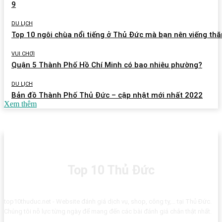
9
DU LỊCH
Top 10 ngôi chùa nổi tiếng ở Thủ Đức mà bạn nên viếng th
VUI CHƠI
Quận 5 Thành Phố Hồ Chí Minh có bao nhiêu phường?
DU LỊCH
Bản đồ Thành Phố Thủ Đức – cập nhật mới nhất 2022
Xem thêm
Top 10 Thủ Đức
top10thuduc.net - Website đánh giá dịch vụ, shop, công ty,... tại Thủ Đức.
Chúng tôi nỗ lực từng ngày để mang đến các bài đánh giá chân thật nhất.