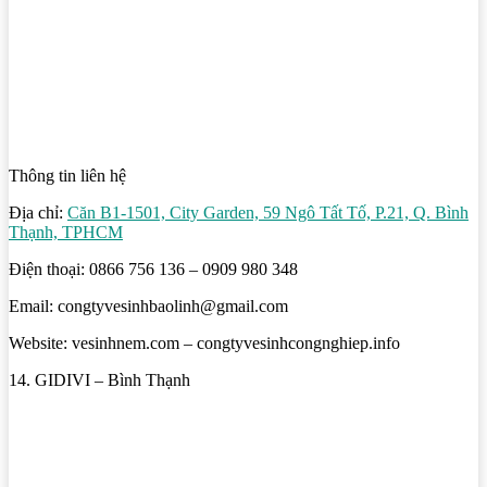
Thông tin liên hệ
Địa chỉ:
Căn B1-1501, City Garden, 59 Ngô Tất Tố, P.21, Q. Bình
Thạnh, TPHCM
Điện thoại: 0866 756 136 – 0909 980 348
Email: congtyvesinhbaolinh@gmail.com
Website: vesinhnem.com – congtyvesinhcongnghiep.info
14. GIDIVI – Bình Thạnh