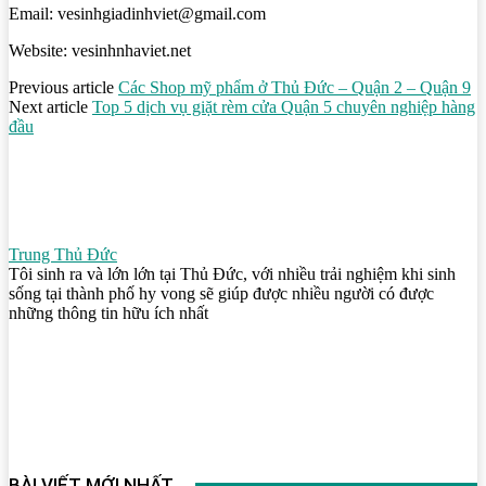
Email: vesinhgiadinhviet@gmail.com
Website: vesinhnhaviet.net
Previous article
Các Shop mỹ phẩm ở Thủ Đức – Quận 2 – Quận 9
Next article
Top 5 dịch vụ giặt rèm cửa Quận 5 chuyên nghiệp hàng
đầu
Trung Thủ Đức
Tôi sinh ra và lớn lớn tại Thủ Đức, với nhiều trải nghiệm khi sinh
sống tại thành phố hy vong sẽ giúp được nhiều người có được
những thông tin hữu ích nhất
BÀI VIẾT MỚI NHẤT