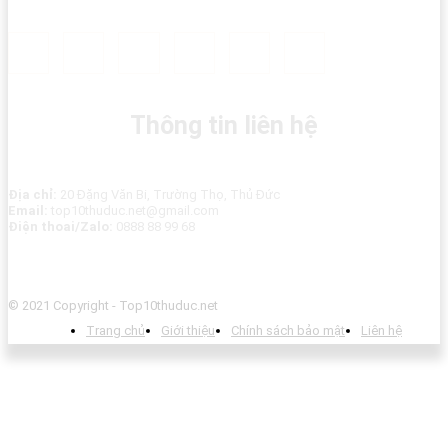
Thông tin liên hệ
Địa chỉ:
20 Đặng Văn Bi, Trường Thọ, Thủ Đức
Email:
top10thuduc.net@gmail.com
Điện thoai/Zalo:
0888 88 99 68
© 2021 Copyright - Top10thuduc.net
Trang chủ
Giới thiệu
Chính sách bảo mật
Liên hệ