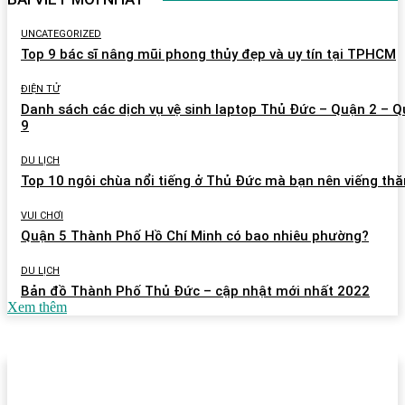
UNCATEGORIZED
Top 9 bác sĩ nâng mũi phong thủy đẹp và uy tín tại TPHCM
ĐIỆN TỬ
Danh sách các dịch vụ vệ sinh laptop Thủ Đức – Quận 2 – 
9
DU LỊCH
Top 10 ngôi chùa nổi tiếng ở Thủ Đức mà bạn nên viếng th
VUI CHƠI
Quận 5 Thành Phố Hồ Chí Minh có bao nhiêu phường?
DU LỊCH
Bản đồ Thành Phố Thủ Đức – cập nhật mới nhất 2022
Xem thêm