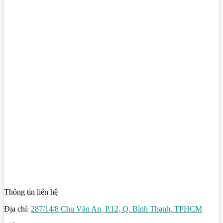
Thông tin liên hệ
Địa chỉ:
287/14/8 Chu Văn An, P.12, Q. Bình Thạnh, TPHCM