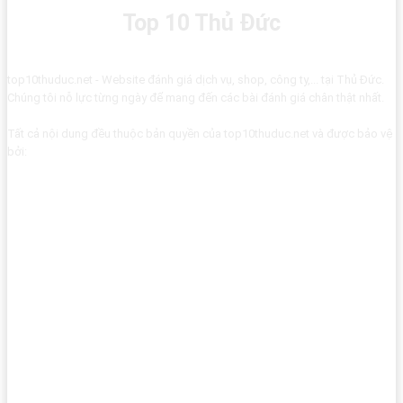
Top 10 Thủ Đức
top10thuduc.net - Website đánh giá dịch vụ, shop, công ty,... tại Thủ Đức.
Chúng tôi nỗ lực từng ngày để mang đến các bài đánh giá chân thật nhất.
Tất cả nội dung đều thuộc bản quyền của top10thuduc.net và được bảo vệ
bởi: