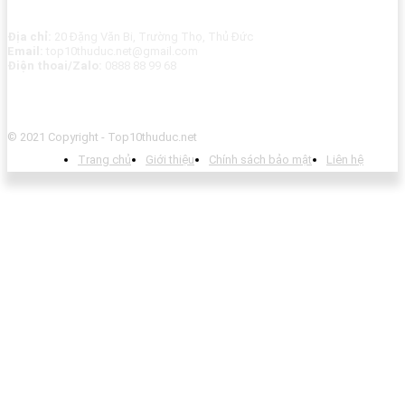
Địa chỉ:
20 Đặng Văn Bi, Trường Thọ, Thủ Đức
Email:
top10thuduc.net@gmail.com
Điện thoai/Zalo:
0888 88 99 68
© 2021 Copyright - Top10thuduc.net
Trang chủ
Giới thiệu
Chính sách bảo mật
Liên hệ