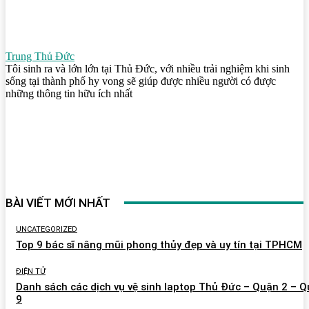
Trung Thủ Đức
Tôi sinh ra và lớn lớn tại Thủ Đức, với nhiều trải nghiệm khi sinh
sống tại thành phố hy vong sẽ giúp được nhiều người có được
những thông tin hữu ích nhất
BÀI VIẾT MỚI NHẤT
UNCATEGORIZED
Top 9 bác sĩ nâng mũi phong thủy đẹp và uy tín tại TPHCM
ĐIỆN TỬ
Danh sách các dịch vụ vệ sinh laptop Thủ Đức – Quận 2 – 
9