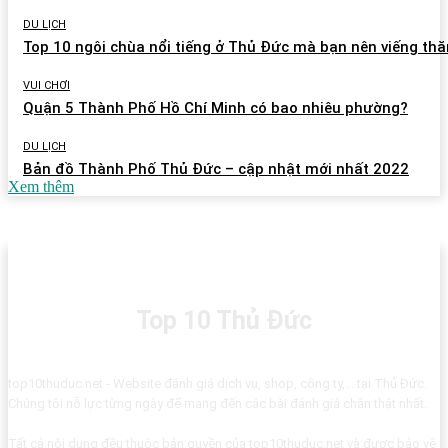
DU LỊCH
Top 10 ngôi chùa nổi tiếng ở Thủ Đức mà bạn nên viếng th
VUI CHƠI
Quận 5 Thành Phố Hồ Chí Minh có bao nhiêu phường?
DU LỊCH
Bản đồ Thành Phố Thủ Đức – cập nhật mới nhất 2022
Xem thêm
Top 10 Thủ Đức
top10thuduc.net - Website đánh giá dịch vụ, shop, công ty,... tại Thủ Đức.
Chúng tôi nỗ lực từng ngày để mang đến các bài đánh giá chân thật nhất.
Tất cả nội dung đều thuộc bản quyền của top10thuduc.net và được bảo vệ