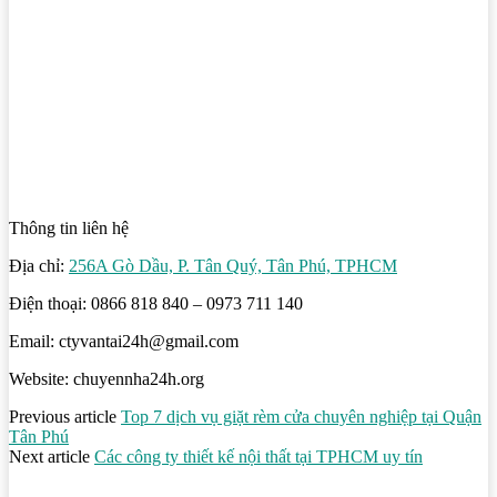
Thông tin liên hệ
Địa chỉ:
256A Gò Dầu, P. Tân Quý, Tân Phú, TPHCM
Điện thoại: 0866 818 840 – 0973 711 140
Email: ctyvantai24h@gmail.com
Website: chuyennha24h.org
Previous article
Top 7 dịch vụ giặt rèm cửa chuyên nghiệp tại Quận
Tân Phú
Next article
Các công ty thiết kế nội thất tại TPHCM uy tín