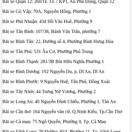
Bãi xe Quận 12: 260/1E Tổ 7 KP1, An Phú Đông, Quận 12
Bãi xe Gò Vấp: 70A, Nguyên Hồng, Phường 1
Bãi xe Phú Nhuận: 43d Hồ Văn Huê, Phường 9
Bãi xe Tân Bình: 107/38, Bành Văn Trân, phường 7
Bãi xe Bình Tân: 22, Đường số 4, Phường Bình Hưng Hòa
Bãi xe Tân Phú: 531 Âu Cơ, Phường Phú Trung
Bãi xe Bình Thạnh: 281/3B Bùi Hữu Nghĩa Phường 1
Bãi xe Bình Dương: 192 Nguyễn Du, p. Dĩ An, Dĩ An
Bãi xe Bình Phước: 9 Nguyễn Huệ, Tân Phú, Đồng Xoài
Bãi xe Tây Ninh: 44 Trưng Nữ Vương, Phường 2
Bãi xe Long An: 40 Nguyễn Đình Chiểu, Phường 1, Tân An
Bãi xe Cần thơ: 164 Nguyễn văn cừ, Q.Ninh Kiều, Tp.Cần Thơ
Bãi xe Cà mau: 75 Ngô Quyền, Phường 9, Tp. Cà Mau
Bãi xe Vĩnh Long: 79 Đường 30/4, Phường 11, Tp. Vĩnh Long