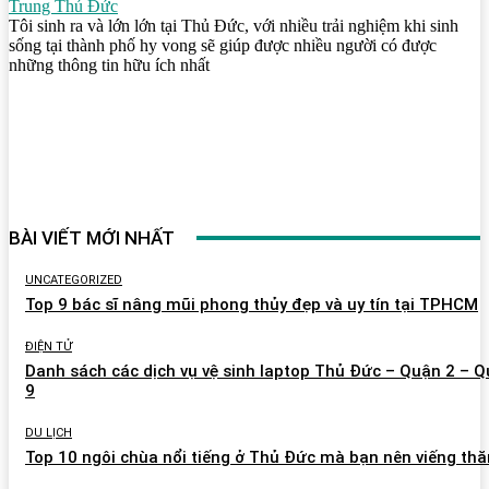
Trung Thủ Đức
Tôi sinh ra và lớn lớn tại Thủ Đức, với nhiều trải nghiệm khi sinh
sống tại thành phố hy vong sẽ giúp được nhiều người có được
những thông tin hữu ích nhất
BÀI VIẾT MỚI NHẤT
UNCATEGORIZED
Top 9 bác sĩ nâng mũi phong thủy đẹp và uy tín tại TPHCM
ĐIỆN TỬ
Danh sách các dịch vụ vệ sinh laptop Thủ Đức – Quận 2 – 
9
DU LỊCH
Top 10 ngôi chùa nổi tiếng ở Thủ Đức mà bạn nên viếng th