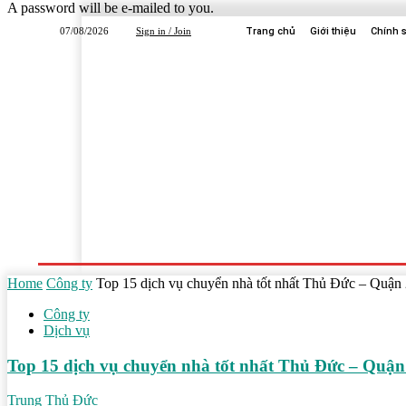
A password will be e-mailed to you.
07/08/2026
Sign in / Join
Trang chủ
Giới thiệu
Chính 
Trang Chủ
Dịch Vụ
Công Ty
Học Tập
Home
Công ty
Top 15 dịch vụ chuyển nhà tốt nhất Thủ Đức – Quận
Công ty
Dịch vụ
Top 15 dịch vụ chuyển nhà tốt nhất Thủ Đức – Quận
Trung Thủ Đức