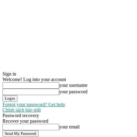
Sign in
Welcome! Log into your account
your username
your password
Forgot your password? Get help
Chính sách bảo mật
Password recovery
Recover your password
your email