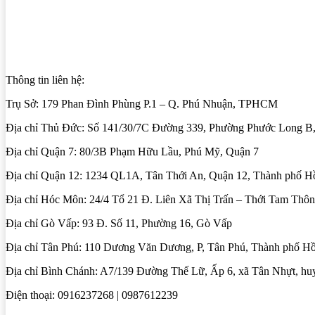
Thông tin liên hệ:
Trụ Sở: 179 Phan Đình Phùng P.1 – Q. Phú Nhuận, TPHCM
Địa chỉ Thủ Đức: Số 141/30/7C Đường 339, Phường Phước Long B
Địa chỉ Quận 7: 80/3B Phạm Hữu Lầu, Phú Mỹ, Quận 7
Địa chỉ Quận 12: 1234 QL1A, Tân Thới An, Quận 12, Thành phố H
Địa chỉ Hóc Môn: 24/4 Tổ 21 Đ. Liên Xã Thị Trấn – Thới Tam Thô
Địa chỉ Gò Vấp: 93 Đ. Số 11, Phường 16, Gò Vấp
Địa chỉ Tân Phú: 110 Dương Văn Dương, P, Tân Phú, Thành phố H
Địa chỉ Bình Chánh: A7/139 Đường Thế Lữ, Ấp 6, xã Tân Nhựt, h
Điện thoại: 0916237268 | 0987612239