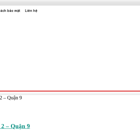
sách bảo mật
Liên hệ
Sức Khỏe
Điện Tử
Thời Trang
Địa Điểm Vui Chơi
 2 – Quận 9
 2 – Quận 9