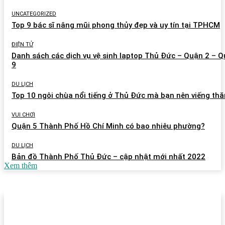
UNCATEGORIZED
Top 9 bác sĩ nâng mũi phong thủy đẹp và uy tín tại TPHCM
ĐIỆN TỬ
Danh sách các dịch vụ vệ sinh laptop Thủ Đức – Quận 2 – 
9
DU LỊCH
Top 10 ngôi chùa nổi tiếng ở Thủ Đức mà bạn nên viếng th
VUI CHƠI
Quận 5 Thành Phố Hồ Chí Minh có bao nhiêu phường?
DU LỊCH
Bản đồ Thành Phố Thủ Đức – cập nhật mới nhất 2022
Xem thêm