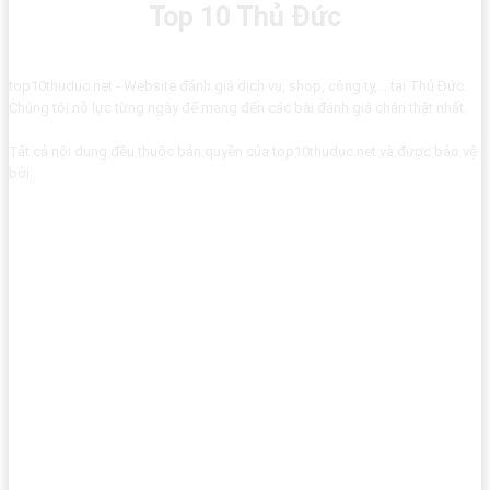
Top 10 Thủ Đức
top10thuduc.net - Website đánh giá dịch vụ, shop, công ty,... tại Thủ Đức.
Chúng tôi nỗ lực từng ngày để mang đến các bài đánh giá chân thật nhất.
Tất cả nội dung đều thuộc bản quyền của top10thuduc.net và được bảo vệ
bởi: