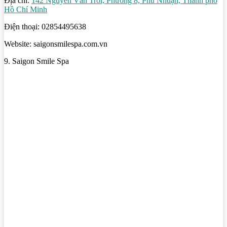
Địa chỉ:
142 Nguyễn Văn Trỗi, Phường 8, Phú Nhuận, Thành phố
Hồ Chí Minh
Điện thoại: 02854495638
Website: saigonsmilespa.com.vn
9. Saigon Smile Spa