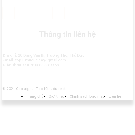
Thông tin liên hệ
Địa chỉ:
20 Đặng Văn Bi, Trường Thọ, Thủ Đức
Email:
top10thuduc.net@gmail.com
Điện thoai/Zalo:
0888 88 99 68
© 2021 Copyright - Top10thuduc.net
Trang chủ
Giới thiệu
Chính sách bảo mật
Liên hệ