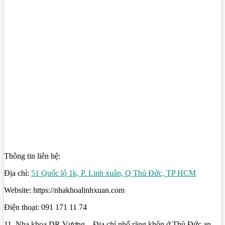
Thông tin liên hệ:
Địa chỉ:
51 Quốc lộ 1k, P. Linh xuân, Q Thủ Đức, TP HCM
Website: https://nhakhoalinhxuan.com
Điện thoại: 091 171 11 74
11. Nha khoa DR.Vương – Địa chỉ nhổ răng khôn ở Thủ Đức an