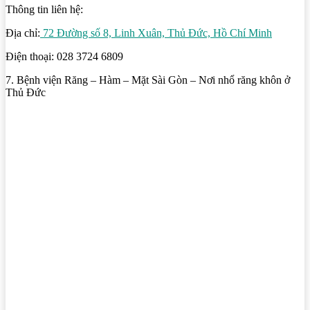
Thông tin liên hệ:
Địa chỉ:
72 Đường số 8, Linh Xuân, Thủ Đức, Hồ Chí Minh
Điện thoại: 028 3724 6809
7. Bệnh viện Răng – Hàm – Mặt Sài Gòn – Nơi nhổ răng khôn ở
Thủ Đức