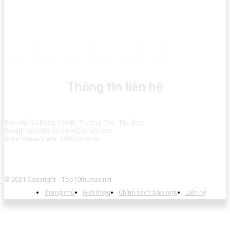
Thông tin liên hệ
Địa chỉ:
20 Đặng Văn Bi, Trường Thọ, Thủ Đức
Email:
top10thuduc.net@gmail.com
Điện thoai/Zalo:
0888 88 99 68
© 2021 Copyright - Top10thuduc.net
Trang chủ
Giới thiệu
Chính sách bảo mật
Liên hệ