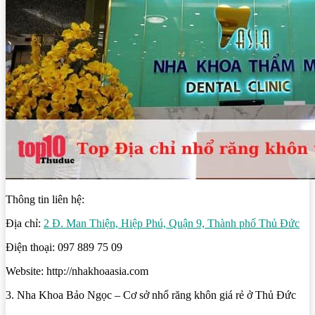
Thông tin liên hệ:
Địa chỉ:
2 Đ. Man Thiện, Hiệp Phú, Quận 9, Thành phố Thủ Đức
Điện thoại: 097 889 75 09
Website: http://nhakhoaasia.com
3. Nha Khoa Bảo Ngọc – Cơ sở nhổ răng khôn giá rẻ ở Thủ Đức