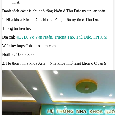
nhất
Danh sách các địa chỉ nhổ răng khôn ở Thủ Đức uy tín, an toàn
1. Nha khoa Kim – Địa chỉ nhổ răng khôn uy tín ở Thủ Đức
Thông tin liên hệ:
Địa chỉ:
46A Đ. Võ Văn Ngân, Trường Thọ, Thủ Đức, TPHCM
Website: https://nhakhoakim.com
Hotline: 1900 6899
2. Hệ thống nha khoa Asia – Nha khoa nhổ răng khôn ở Quận 9