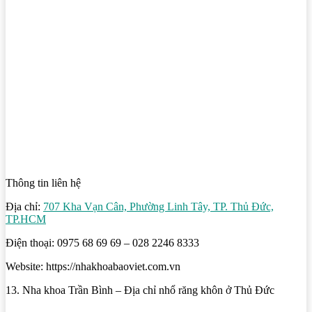
Thông tin liên hệ
Địa chỉ:
707 Kha Vạn Cân, Phường Linh Tây, TP. Thủ Đức,
TP.HCM
Điện thoại: 0975 68 69 69 – 028 2246 8333
Website: https://nhakhoabaoviet.com.vn
13. Nha khoa Trần Bình – Địa chỉ nhổ răng khôn ở Thủ Đức