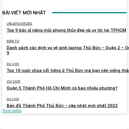
BÀI VIẾT MỚI NHẤT
UNCATEGORIZED
Top 9 bác sĩ nâng mũi phong thủy đẹp và uy tín tại TPHCM
ĐIỆN TỬ
Danh sách các dịch vụ vệ sinh laptop Thủ Đức – Quận 2 – 
9
DU LỊCH
Top 10 ngôi chùa nổi tiếng ở Thủ Đức mà bạn nên viếng th
VUI CHƠI
Quận 5 Thành Phố Hồ Chí Minh có bao nhiêu phường?
DU LỊCH
Bản đồ Thành Phố Thủ Đức – cập nhật mới nhất 2022
Xem thêm