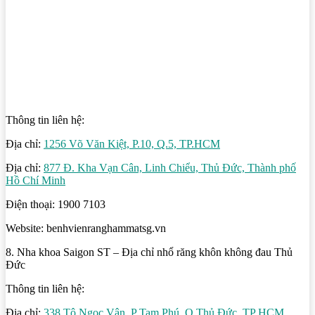
Thông tin liên hệ:
Địa chỉ:
1256 Võ Văn Kiệt, P.10, Q.5, TP.HCM
Địa chỉ:
877 Đ. Kha Vạn Cân, Linh Chiểu, Thủ Đức, Thành phố
Hồ Chí Minh
Điện thoại: 1900 7103
Website: benhvienranghammatsg.vn
8. Nha khoa Saigon ST – Địa chỉ nhổ răng khôn không đau Thủ
Đức
Thông tin liên hệ:
Địa chỉ:
338 Tô Ngọc Vân, P Tam Phú, Q Thủ Đức, TP HCM