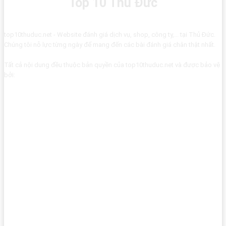
Top 10 Thủ Đức
top10thuduc.net - Website đánh giá dịch vụ, shop, công ty,... tại Thủ Đức.
Chúng tôi nỗ lực từng ngày để mang đến các bài đánh giá chân thật nhất.
Tất cả nội dung đều thuộc bản quyền của top10thuduc.net và được bảo vệ
bởi: