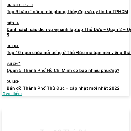
UNCATEGORIZED
Top 9 bác sĩ nâng mũi phong thủy đẹp và uy tín tại TPHCM
ĐIỆN TỬ
Danh sách các dịch vụ vệ sinh laptop Thủ Đức – Quận 2 – 
9
DU LỊCH
Top 10 ngôi chùa nổi tiếng ở Thủ Đức mà bạn nên viếng th
VUI CHƠI
Quận 5 Thành Phố Hồ Chí Minh có bao nhiêu phường?
DU LỊCH
Bản đồ Thành Phố Thủ Đức – cập nhật mới nhất 2022
Xem thêm