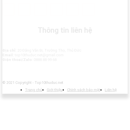
Thông tin liên hệ
Địa chỉ:
20 Đặng Văn Bi, Trường Thọ, Thủ Đức
Email:
top10thuduc.net@gmail.com
Điện thoai/Zalo:
0888 88 99 68
© 2021 Copyright - Top10thuduc.net
Trang chủ
Giới thiệu
Chính sách bảo mật
Liên hệ